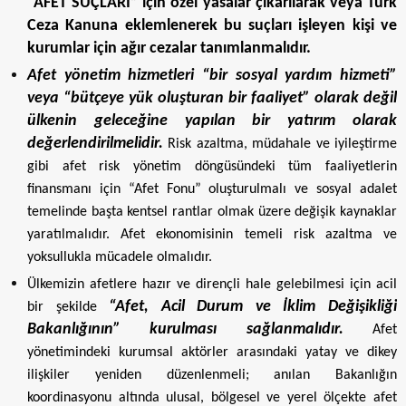
“AFET SUÇLARI” için özel yasalar çıkarılarak veya Türk
Ceza Kanuna eklemlenerek bu suçları işleyen kişi ve
kurumlar için ağır cezalar tanımlanmalıdır.
Afet yönetim hizmetleri “bir sosyal yardım hizmeti”
veya “bütçeye yük oluşturan bir faaliyet” olarak değil
ülkenin geleceğine yapılan bir yatırım olarak
değerlendirilmelidir.
Risk azaltma, müdahale ve iyileştirme
gibi afet risk yönetim döngüsündeki tüm faaliyetlerin
finansmanı için “Afet Fonu” oluşturulmalı ve sosyal adalet
temelinde başta kentsel rantlar olmak üzere değişik kaynaklar
yaratılmalıdır. Afet ekonomisinin temeli risk azaltma ve
yoksullukla mücadele olmalıdır.
Ülkemizin afetlere hazır ve dirençli hale gelebilmesi için acil
“Afet, Acil Durum ve İklim Değişikliği
bir şekilde
Bakanlığının” kurulması sağlanmalıdır.
Afet
yönetimindeki kurumsal aktörler arasındaki yatay ve dikey
ilişkiler yeniden düzenlenmeli; anılan Bakanlığın
koordinasyonu altında ulusal, bölgesel ve yerel ölçekte afet