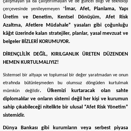
çalışmayan ya da çalıştırılmayan ve de güncel bilgi ve teknoloji
İmar, Afet, Planlama, Yapı
çerçevesinde yenileyemeyen “
Üretim ve Denetim, Kentsel Dönüşüm, Afet Risk
Azaltma, Afetlere Müdahale” yasaları gibi çoğunluğu
kâğıt üzerinde kalan stratejiler, planlar, yasal mevzuat ve
belgeler BİZLERİ KORUMUYOR.
DİRENÇLİLİK DEĞİL, KIRILGANLIK ÜRETEN DÜZENDEN
HEMEN KURTULMALIYIZ!
Sistemsel bir altyapı ve toplumsal bir değer yaratmadan ve onun
etrafında bütünleşmeden bu olumsuz döngüden kurtulmak
. Ülkemizi kurtaracak olan sahte
mümkün değildir
diplomalılar ve onların sistemi değil
her kişi ve kurumun
sahip çıkabileceği nitelikte bir ulusal “Afet Risk Yönetim”
sistemidir.
Dünya Bankası gibi kurumların veya serbest piyasa