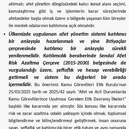
atılmalı; afet yönetim döngüsündeki kalıcı konut alanı seçimi,
kamulaştırma gibi iş ve işlemlerin karar süreçlerinde
afetzedeler başta olmak üzere o bölgede yaşanan tüm bireyler
ile meslek odalarının katılımına açık olmalıdır.
Ülkemizde uygulanan afet yönetim sistemi katılımcı
bir anlayışla hazırlanmalı ve yine ihtiyaçlar
çerçevesinde katılımcı bir anlayışla sürekli
yenilenmelidir. Katılımcılık beraberinde Sendai Afet
Risk Azaltma Çerçeve (2015-2030) belgesinde de
vurgulandığı üzere, şeffaflık ve hesap verebilirliği
getirmeli ve sistem bu değerleri bir arada
içermelidir.
Bu önerimiz Kamu Görevlileri Etik Kurulu’nun
25/03/2025 tarih ve 2025/42 sayılı “Afet ve Acil Durumlarda
Kamu Görevlilerince Uyulması Gereken Etik Davranış İlkeleri”
başlıklı ilke kararında yer almıştır. Söz konusu ilke kararında
risk ve zarar azaltma odaklı yaklaşım içinde olmak, toplumsal
bilgilendirme ve bilinçlendirmeyi geliştirmek, insan onuruna
saygı, şeffaflık ve katılımcılık birer etik tutum ve aynı zamanda