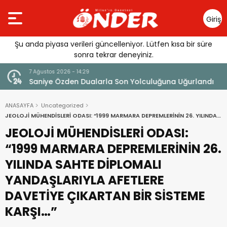
Giriş
Yap
Şu anda piyasa verileri güncelleniyor. Lütfen kısa bir süre
sonra tekrar deneyiniz.
7 Ağustos 2026 - 14:29
klandı
Saniye Özden Dualarla Son Yolculuğuna Uğurlandı
ANASAYFA
Uncategorized
JEOLOJİ MÜHENDİSLERİ ODASI: “1999 MARMARA DEPREMLERİNİN 26. YILINDA
SAHTE DİPLOMALI YANDAŞLARIYLA AFETLERE DAVETİYE ÇIKARTAN BİR
JEOLOJİ MÜHENDİSLERİ ODASI:
SİSTEME KARŞI…”
“1999 MARMARA DEPREMLERİNİN 26.
YILINDA SAHTE DİPLOMALI
YANDAŞLARIYLA AFETLERE
DAVETİYE ÇIKARTAN BİR SİSTEME
KARŞI…”