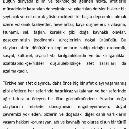
Bugün dünyada bilim ve teknolojide gelinen nokta, afetlerle
mücadelede kazanılan deneyimler ve çıkartılan dersler bizlere bir
şeyi açık ve net olarak göstermektedir ki; başta depremler olmak
üzere volkanik faaliyetler, heyelanlar, kaya düşmeleri, sıvılaşma,
tsunami, sel, taşkın, kuraklık gibi doğa kaynaklı olaylar,
gezegenimizin jeodinamik süreçlerinin doğal ürünüdür. Bu
olayları afete dönüştüren toplumların sahip olduğu ekonomik,
sosyal, kültürel, siyasal vb. kırılganlıklardır ve bu kırılganlıklar
azaltılabildikçe/riskler düşürülebildikçe afet zararları da
azalmaktadır.
Türkiye her afet olayında, daha önce hiç bir afet olayı yaşamamış
gibi afetlere her seferinde hazırlıksız yakalanan ve her seferinde
ağır faturalar ödeyen bir ülke görünümündedir. Sıradan doğa
olaylarının felakete dönüşmesini engelleyemeyen, doğal
çevremizi yok eden, bizlerin ve doğadaki diğer canlı varlıkların
yaşam hakkını korumayan, adı ve kaynağı ne olursa olsun bir türlü