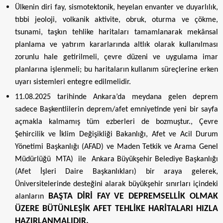
Ülkenin diri fay, sismotektonik, heyelan envanter ve duyarlılık,
tıbbi jeoloji, volkanik aktivite, obruk, oturma ve çökme,
tsunami, taşkın tehlike haritaları tamamlanarak mekânsal
planlama ve yatırım kararlarında altlık olarak kullanılması
zorunlu hale getirilmeli, çevre düzeni ve uygulama imar
planlarına işlenmeli; bu haritaların kullanım süreçlerine erken
uyarı sistemleri entegre edilmelidir.
11.08.2025 tarihinde Ankara’da meydana gelen deprem
sadece Başkentlilerin deprem/afet emniyetinde yeni bir sayfa
açmakla kalmamış tüm ezberleri de bozmuştur., Çevre
Şehircilik ve İklim Değişikliği Bakanlığı, Afet ve Acil Durum
Yönetimi Başkanlığı (AFAD) ve Maden Tetkik ve Arama Genel
Müdürlüğü MTA) ile Ankara Büyükşehir Belediye Başkanlığı
(Afet İşleri Daire Başkanlıkları) bir araya gelerek,
Üniversitelerinde desteğini alarak büyükşehir sınırları içindeki
BAŞTA DİRİ FAY VE DEPREMSELLİK OLMAK
alanların
ÜZERE BÜTÜNLEŞİK AFET TEHLİKE HARİTALARI HIZLA
HAZIRLANMALIDIR.