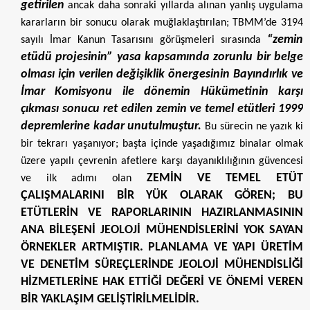
getirilen
ancak daha sonraki yıllarda alınan yanlış uygulama
kararların bir sonucu olarak muğlaklaştırılan; TBMM’de 3194
“zemin
sayılı İmar Kanun Tasarısını görüşmeleri sırasında
etüdü projesinin” yasa kapsamında zorunlu bir belge
olması için verilen değişiklik önergesinin Bayındırlık ve
İmar Komisyonu ile dönemin Hükümetinin karşı
çıkması sonucu ret edilen zemin ve temel etütleri 1999
depremlerine kadar unutulmuştur.
Bu sürecin ne yazık ki
bir tekrarı yaşanıyor; başta içinde yaşadığımız binalar olmak
üzere yapılı çevrenin afetlere karşı dayanıklılığının güvencesi
ZEMİN VE TEMEL ETÜT
ve ilk adımı olan
ÇALIŞMALARINI BİR YÜK OLARAK GÖREN; BU
ETÜTLERİN VE RAPORLARININ HAZIRLANMASININ
ANA BİLEŞENİ JEOLOJİ MÜHENDİSLERİNİ YOK SAYAN
ÖRNEKLER ARTMIŞTIR. PLANLAMA VE YAPI ÜRETİM
VE DENETİM SÜREÇLERİNDE JEOLOJİ MÜHENDİSLİĞİ
HİZMETLERİNE HAK ETTİĞİ DEĞERİ VE ÖNEMİ VEREN
BİR YAKLAŞIM GELİŞTİRİLMELİDİR.