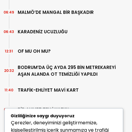
MALMÖ’DE MANGAL BİR BAŞKADIR
06:49
KARADENİZ UCUZLUĞU
06:43
OF MU OH MU?
12:31
BODRUM’DA ÜÇ AYDA 295 BİN METREKAREYİ
20:32
AŞAN ALANDA OT TEMİZLİĞİ YAPILDI
TRAFİK-EHLİYET MAVİ KART
11:40
BİR AHMET TELLİ YAZISI
07:30
Gizliliğinize saygı duyuyoruz
Çerezler, deneyiminizi geliştirmemize,
kişiselleştirilmiş içerik sunmamıza ve trafiği