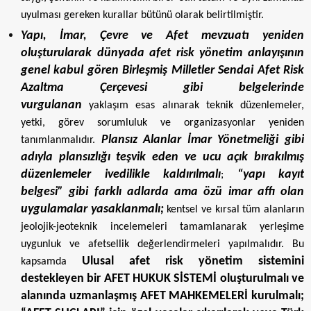
uyulması gereken kurallar bütünü olarak belirtilmiştir.
Yapı, İmar, Çevre ve Afet mevzuatı yeniden
oluşturularak dünyada afet risk yönetim anlayışının
genel kabul gören Birleşmiş Milletler Sendai Afet Risk
Azaltma Çerçevesi gibi belgelerinde
vurgulanan
yaklaşım esas alınarak teknik düzenlemeler,
yetki, görev sorumluluk ve organizasyonlar yeniden
Plansız Alanlar İmar Yönetmeliği
gibi
tanımlanmalıdır.
adıyla plansızlığı teşvik eden ve ucu açık bırakılmış
düzenlemeler ivedilikle kaldırılmalı
“yapı kayıt
;
belgesi” gibi farklı adlarda ama özü imar affı olan
uygulamalar yasaklanmalı;
kentsel ve kırsal tüm alanların
jeolojik-jeoteknik incelemeleri tamamlanarak yerleşime
uygunluk ve afetsellik değerlendirmeleri yapılmalıdır. Bu
Ulusal afet risk yönetim sistemini
kapsamda
destekleyen bir AFET HUKUK SİSTEMİ oluşturulmalı ve
alanında uzmanlaşmış AFET MAHKEMELERİ kurulmalı;