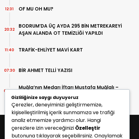
OF MU OH MU?
12:31
BODRUM’DA ÜÇ AYDA 295 BİN METREKAREYİ
20:32
AŞAN ALANDA OT TEMİZLİĞİ YAPILDI
TRAFİK-EHLİYET MAVİ KART
11:40
BİR AHMET TELLİ YAZISI
07:30
Muğla’nın Medarı İftarı Mustafa Muğlalı –
06:45
İçinde “Milas” geçen kitaplar (40/2)
Gizliliğinize saygı duyuyoruz
Çerezler, deneyiminizi geliştirmemize,
kişiselleştirilmiş içerik sunmamıza ve trafiği
analiz etmemize yardımcı olur. Hangi
çerezlere izin vereceğinizi
Özelleştir
butonuna tıklayarak seçebilirsiniz. Onaylamak