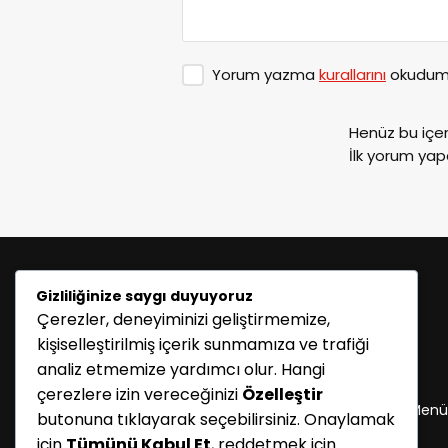
Yorum yazma
kurallarını
okudum 
Henüz bu içe
İlk yorum yap
Gizliliğinize saygı duyuyoruz
Çerezler, deneyiminizi geliştirmemize,
kişiselleştirilmiş içerik sunmamıza ve trafiği
analiz etmemize yardımcı olur. Hangi
KATEGORİLER
çerezlere izin vereceğinizi
Özelleştir
Menü seçimi yapın. WP-ADMIN → Görünüm → Menü
butonuna tıklayarak seçebilirsiniz. Onaylamak
sayfasından menü eşleştirmesi yapınız.
için
Tümünü Kabul Et
, reddetmek için