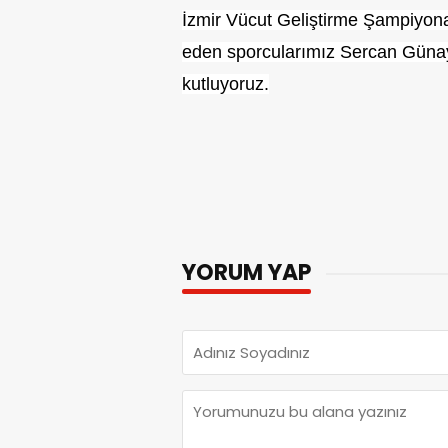
İzmir Vücut Geliştirme Şampiyona
eden sporcularımız Sercan Günay'ı,
kutluyoruz.
YORUM YAP