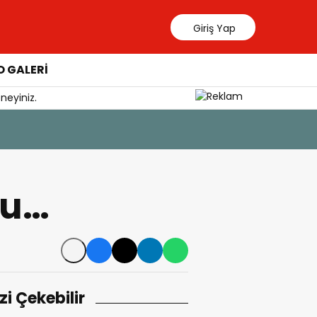
Giriş Yap
 GALERİ
neyiniz.
6 Ağustos 202
Güllük’te
du…
izi Çekebilir