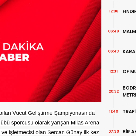
FIND
12:06
MALM
06:49
KARA
06:43
OF M
12:31
BODR
20:32
METR
TEMİZ
TRAFİ
11:40
yapılan Vücut Geliştirme Şampiyonasında
übü sporcusu olarak yarışan Milas Arena
BİR A
07:30
 ve işletmecisi olan Sercan Günay ilk kez