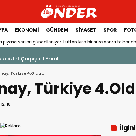
YFA
EKONOMİ
GÜNDEM
SİYASET
SPOR
FOTO
 piyasa verileri güncelleniyor. Lütfen kısa bir süre sonra tekrar de
otosiklet Çarpıştı: 1 Yaralı
nay, Türkiye 4.Oldu…
nay, Türkiye 4.Ol
 12:48
İlgin