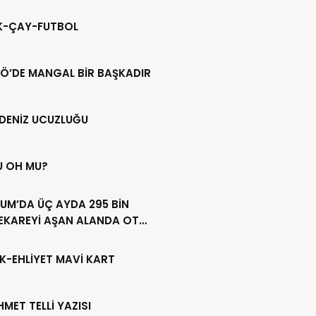
IK-ÇAY-FUTBOL
Ö’DE MANGAL BİR BAŞKADIR
DENİZ UCUZLUĞU
U OH MU?
UM’DA ÜÇ AYDA 295 BİN
EKAREYİ AŞAN ALANDA OT
LİĞİ YAPILDI
K-EHLİYET MAVİ KART
HMET TELLİ YAZISI