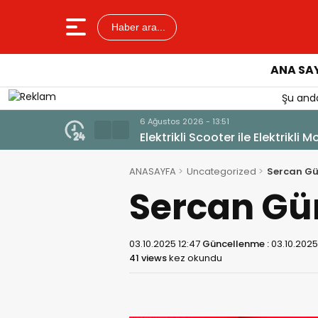
Haber ara...
ANA SA
Şu anda
6 Ağustos 2026 - 13:51
Elektrikli Scooter ile Elektrikli M
ANASAYFA
Uncategorized
Sercan Gü
Sercan Gü
03.10.2025 12:47
Güncellenme :
03.10.2025
41 views
kez okundu