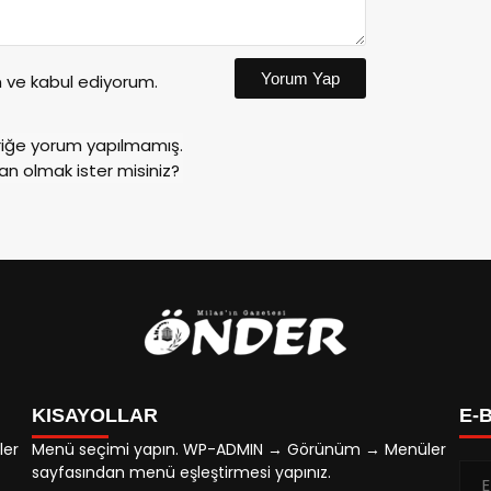
Yorum Yap
ve kabul ediyorum.
riğe yorum yapılmamış.
an olmak ister misiniz?
KISAYOLLAR
E-
ler
Menü seçimi yapın. WP-ADMIN → Görünüm → Menüler
sayfasından menü eşleştirmesi yapınız.