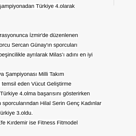
ı şampiyonadan Türkiye 4.olarak
erasyonunca İzmir'de düzenlenen
orcu Sercan Günay'ın sporcuları
ncilikle ayrılarak Milas’ı adını en iyi
ya Şampiyonası Milli Takım
 temsil eden Vücut Geliştirme
ürkiye 4.olma başarısını gösterirken
 sporcularından Hilal Serin Genç Kadınlar
ürkiye 3.oldu.
e Kırdemir ise Fitness Fitmodel