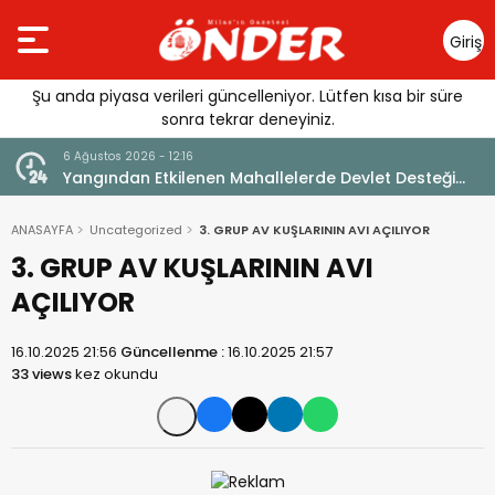
Giriş
Yap
Şu anda piyasa verileri güncelleniyor. Lütfen kısa bir süre
sonra tekrar deneyiniz.
6 Ağustos 2026 - 12:16
Yangından Etkilenen Mahallelerde Devlet Desteği
Mesajı
ANASAYFA
Uncategorized
3. GRUP AV KUŞLARININ AVI AÇILIYOR
3. GRUP AV KUŞLARININ AVI
AÇILIYOR
16.10.2025 21:56
Güncellenme :
16.10.2025 21:57
33 views
kez okundu