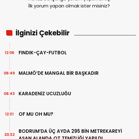
İlk yorum yapan olmak ister misiniz?
İlginizi Çekebilir
FINDIK-ÇAY-FUTBOL
12:06
MALMÖ’DE MANGAL BİR BAŞKADIR
06:49
KARADENİZ UCUZLUĞU
06:43
OF MU OH MU?
12:31
BODRUM’DA ÜÇ AYDA 295 BİN METREKAREYİ
20:32
AŞAN ALANDA OT TEMİZLİĞİ YAPILDI