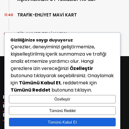
TRAFİK-EHLİYET MAVİ KART
11:40
BİR AHMET TELLİ YAZISI
07:30
Gizliliğinize saygı duyuyoruz
Çerezler, deneyiminizi geliştirmemize,
kişiselleştirilmiş içerik sunmamıza ve trafiği
analiz etmemize yardımcı olur. Hangi
çerezlere izin vereceğinizi
Özelleştir
butonuna tıklayarak seçebilirsiniz. Onaylamak
için
Tümünü Kabul Et
, reddetmek için
Tümünü Reddet
butonuna tıklayın.
KATEGORİLER
Özelleştir
Menü seçimi yapın. WP-ADMIN → Görünüm → Menüler
KISAYOLLAR
Tümünü Reddet
sayfasından menü eşleştirmesi yapınız.
Menü seçimi yapın. WP-ADMIN → Görünüm → Menüler
E-BÜLTEN
sayfasından menü eşleştirmesi yapınız.
Tümünü Kabul Et