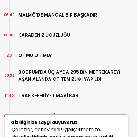
MALMÖ’DE MANGAL BİR BAŞKADIR
06:49
KARADENİZ UCUZLUĞU
06:43
OF MU OH MU?
12:31
BODRUM’DA ÜÇ AYDA 295 BİN METREKAREYİ
20:32
AŞAN ALANDA OT TEMİZLİĞİ YAPILDI
TRAFİK-EHLİYET MAVİ KART
11:40
BİR AHMET TELLİ YAZISI
07:30
Gizliliğinize saygı duyuyoruz
Çerezler, deneyiminizi geliştirmemize,