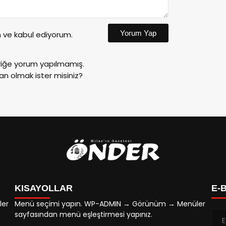
Yorum Yap
ve kabul ediyorum.
riğe yorum yapılmamış.
an olmak ister misiniz?
KISAYOLLAR
E-
ler
Menü seçimi yapın. WP-ADMIN → Görünüm → Menüler
sayfasından menü eşleştirmesi yapınız.