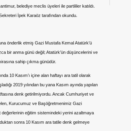
imur, belediye meclis üyeleri ile partililer katıldı.
Sekreteri İpek Karaöz tarafından okundu.
una önderlik etmiş Gazi Mustafa Kemal Atatürk’ü
zca bir anma günü değil; Atatürk’ün düşüncelerini ve
mirasına sahip çıkma günüdür.
ında 10 Kasım’ı içine alan haftayı ara tatil olarak
başladığı 2019 yılından bu yana Kasım ayında yapılan
aftasına denk getirilmiyordu. Ancak Cumhuriyet ve
e gelen, Kurucumuz ve Başöğretmenimiz Gazi
değerlerinin eğitim sistemindeki yerini azaltmaya
olduktan sonra 10 Kasım ara tatile denk gelmeye