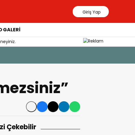
Giriş Yap
 GALERİ
neyiniz.
emezsiniz”
izi Çekebilir