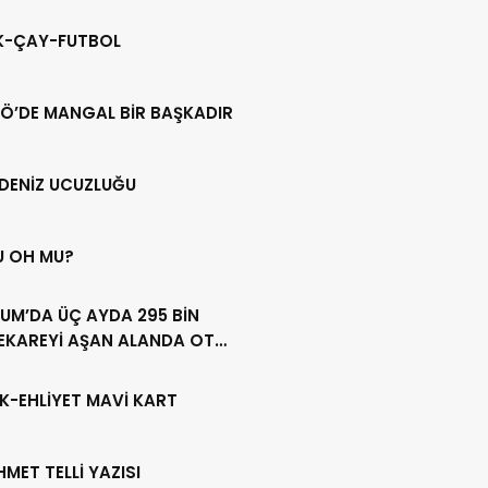
IK-ÇAY-FUTBOL
Ö’DE MANGAL BİR BAŞKADIR
DENİZ UCUZLUĞU
U OH MU?
UM’DA ÜÇ AYDA 295 BİN
EKAREYİ AŞAN ALANDA OT
LİĞİ YAPILDI
K-EHLİYET MAVİ KART
HMET TELLİ YAZISI