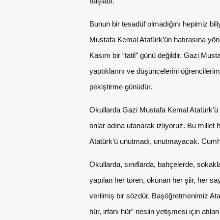
başladı.
Bunun bir tesadüf olmadığını hepimiz bili
Mustafa Kemal Atatürk’ün hatırasına yöne
Kasım bir “tatil” günü değildir. Gazi Mus
yaptıklarını ve düşüncelerini öğrencileri
pekiştirme günüdür.
Okullarda Gazi Mustafa Kemal Atatürk’ü 
onlar adına utanarak izliyoruz. Bu mill
Atatürk’ü unutmadı, unutmayacak. Cumhur
Okullarda, sınıflarda, bahçelerde, sokakla
yapılan her tören, okunan her şiir, her s
verilmiş bir sözdür. Başöğretmenimiz Atatü
hür, irfanı hür” neslin yetişmesi için atıl