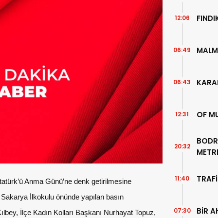
FIND
12:06
MALM
06:49
KARA
06:43
OF M
12:31
BODR
20:32
METR
TEMİZ
TRAFİ
11:40
Atatürk’ü Anma Günü’ne denk getirilmesine
as Sakarya İlkokulu önünde yapılan basın
BİR A
07:30
bey, İlçe Kadın Kolları Başkanı Nurhayat Topuz,