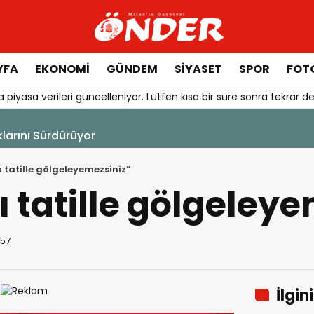
YFA
EKONOMİ
GÜNDEM
SİYASET
SPOR
FOTO
 piyasa verileri güncelleniyor. Lütfen kısa bir süre sonra tekrar de
7 Ağustos 2026 - 10:41
Enes Koç Bodrum FK’da
ı tatille gölgeleyemezsiniz”
ı tatille gölgeley
:57
İlgin