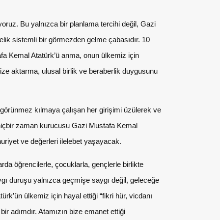
yoruz. Bu yalnızca bir planlama tercihi değil, Gazi
lik sistemli bir görmezden gelme çabasıdır. 10
tafa Kemal Atatürk’ü anma, onun ülkemiz için
mize aktarma, ulusal birlik ve beraberlik duygusunu
görünmez kılmaya çalışan her girişimi üzülerek ve
et hiçbir zaman kurucusu Gazi Mustafa Kemal
iyet ve değerleri ilelebet yaşayacak.
rda öğrencilerle, çocuklarla, gençlerle birlikte
aygı duruşu yalnızca geçmişe saygı değil, geleceğe
rk’ün ülkemiz için hayal ettiği “fikri hür, vicdanı
an bir adımdır. Atamızın bize emanet ettiği