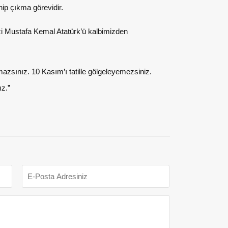
ip çıkma görevidir.
zi Mustafa Kemal Atatürk’ü kalbimizden
azsınız. 10 Kasım’ı tatille gölgeleyemezsiniz.
z.”