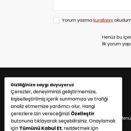
Yorum yazma
kurallarını
okudum 
Henüz bu içe
İlk yorum yap
Gizliliğinize saygı duyuyoruz
Çerezler, deneyiminizi geliştirmemize,
kişiselleştirilmiş içerik sunmamıza ve trafiği
analiz etmemize yardımcı olur. Hangi
KATEGORİLER
çerezlere izin vereceğinizi
Özelleştir
Menü seçimi yapın. WP-ADMIN → Görünüm → Menü
butonuna tıklayarak seçebilirsiniz. Onaylamak
sayfasından menü eşleştirmesi yapınız.
için
Tümünü Kabul Et
, reddetmek için