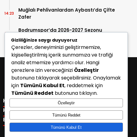
Muğlalı Pehlivanlardan Aybastı’da Çifte
14:23
Zafer
Bodrumspor’da 2026-2027 Sezonu
10:13
Kombine Satışları Başladı
Gizliliğinize saygı duyuyoruz
Çerezler, deneyiminizi geliştirmemize,
kişiselleştirilmiş içerik sunmamıza ve trafiği
analiz etmemize yardımcı olur. Hangi
çerezlere izin vereceğinizi
Özelleştir
butonuna tıklayarak seçebilirsiniz. Onaylamak
için
Tümünü Kabul Et
, reddetmek için
Tümünü Reddet
butonuna tıklayın.
KATEGORİLER
Özelleştir
Menü seçimi yapın. WP-ADMIN → Görünüm → Menüler
KISAYOLLAR
Tümünü Reddet
sayfasından menü eşleştirmesi yapınız.
Menü seçimi yapın. WP-ADMIN → Görünüm → Menüler
E-BÜLTEN
sayfasından menü eşleştirmesi yapınız.
Tümünü Kabul Et