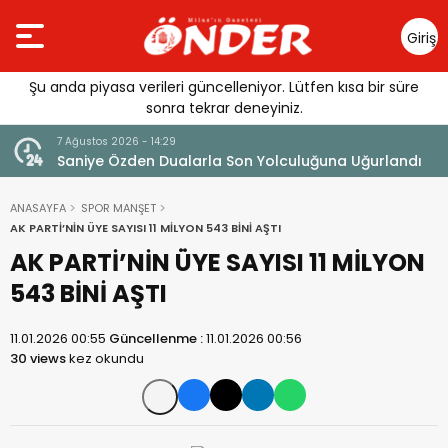
Giriş
Yap
Şu anda piyasa verileri güncelleniyor. Lütfen kısa bir süre
sonra tekrar deneyiniz.
7 Ağustos 2026 - 14:29
klandı
Saniye Özden Dualarla Son Yolculuğuna Uğurlandı
ANASAYFA
SPOR MANŞET
AK PARTİ’NİN ÜYE SAYISI 11 MİLYON 543 BİNİ AŞTI
AK PARTİ’NİN ÜYE SAYISI 11 MİLYON
543 BİNİ AŞTI
11.01.2026 00:55
Güncellenme :
11.01.2026 00:56
30 views
kez okundu