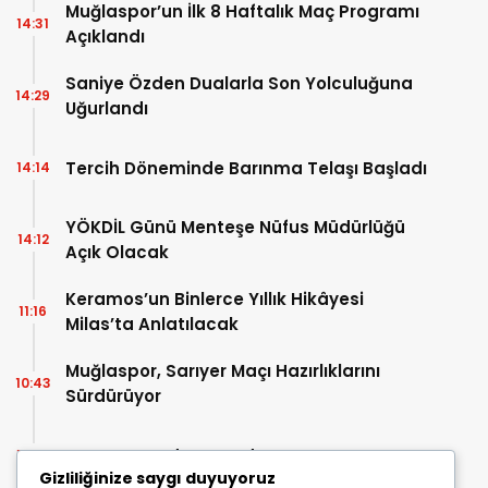
Muğlaspor’un İlk 8 Haftalık Maç Programı
14:31
Açıklandı
Saniye Özden Dualarla Son Yolculuğuna
14:29
Uğurlandı
Tercih Döneminde Barınma Telaşı Başladı
14:14
YÖKDİL Günü Menteşe Nüfus Müdürlüğü
14:12
Açık Olacak
Keramos’un Binlerce Yıllık Hikâyesi
11:16
Milas’ta Anlatılacak
Muğlaspor, Sarıyer Maçı Hazırlıklarını
10:43
Sürdürüyor
Enes Koç Bodrum FK’da
10:41
Gizliliğinize saygı duyuyoruz