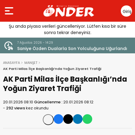
Giriş
Yap
Şu anda piyasa verileri güncelleniyor. Lütfen kısa bir süre
sonra tekrar deneyiniz.
7 Ağustos 2026 - 14:29
klandı
Saniye Özden Dualarla Son Yolculuğuna Uğurlandı
ANASAYFA
MANŞET
AK Parti Milas İlçe Başkanlığı’nda Yoğun Ziyaret Trafiği
AK Parti Milas İlçe Başkanlığı’nda
Yoğun Ziyaret Trafiği
20.01.2026 08:10
Güncellenme :
20.01.2026 08:12
-
292 views
kez okundu