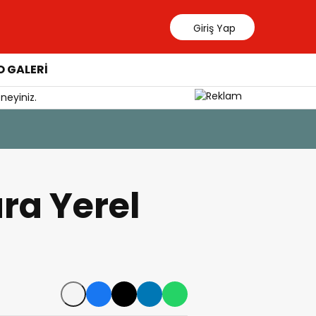
Giriş Yap
 GALERİ
neyiniz.
7 Ağustos 202
Tercih D
ra Yerel