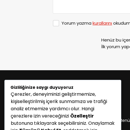
Yorum yazma
kurallarını
okudum 
Henüz bu içe
İlk yorum yap
Gizliliğinize saygı duyuyoruz
Çerezler, deneyiminizi geliştirmemize,
kişiselleştirilmiş içerik sunmamıza ve trafiği
analiz etmemize yardımcı olur. Hangi
KATEGORİLER
çerezlere izin vereceğinizi
Özelleştir
Menü seçimi yapın. WP-ADMIN → Görünüm → Menü
butonuna tıklayarak seçebilirsiniz. Onaylamak
sayfasından menü eşleştirmesi yapınız.