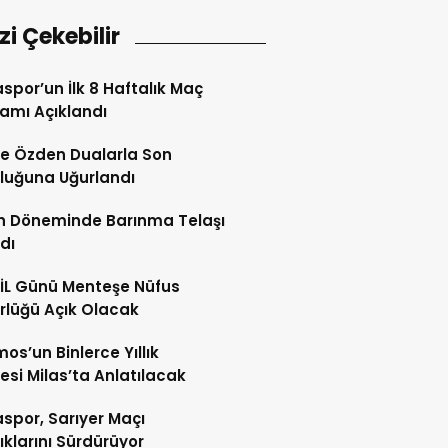
izi Çekebilir
spor’un İlk 8 Haftalık Maç
amı Açıklandı
e Özden Dualarla Son
luğuna Uğurlandı
h Döneminde Barınma Telaşı
dı
İL Günü Menteşe Nüfus
lüğü Açık Olacak
os’un Binlerce Yıllık
esi Milas’ta Anlatılacak
spor, Sarıyer Maçı
lıklarını Sürdürüyor