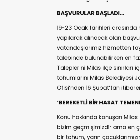
BAŞVURULAR BAŞLADI…
19-23 Ocak tarihleri arasında ht
yapılarak alınacak olan başv
vatandaşlarımız hizmetten fay
talebinde bulunabilirken en fa
Taleplerini Milas ilçe sınırları
tohumlarını Milas Belediyesi 
Ofisi’nden 16 Şubat’tan itibare
‘BEREKETLİ BİR HASAT TEME
Konu hakkında konuşan Milas 
bizim geçmişimizdir ama en ço
bir tohum, yarın çocuklarımızın