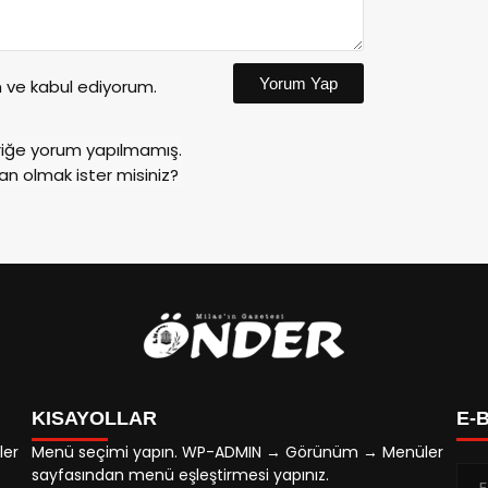
Yorum Yap
ve kabul ediyorum.
riğe yorum yapılmamış.
an olmak ister misiniz?
KISAYOLLAR
E-
ler
Menü seçimi yapın. WP-ADMIN → Görünüm → Menüler
sayfasından menü eşleştirmesi yapınız.