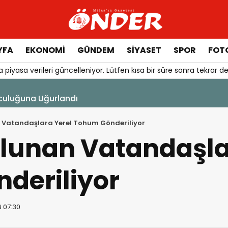
YFA
EKONOMİ
GÜNDEM
SİYASET
SPOR
FOTO
 piyasa verileri güncelleniyor. Lütfen kısa bir süre sonra tekrar de
culuğuna Uğurlandı
 Vatandaşlara Yerel Tohum Gönderiliyor
ulunan Vatandaşla
deriliyor
6 07:30