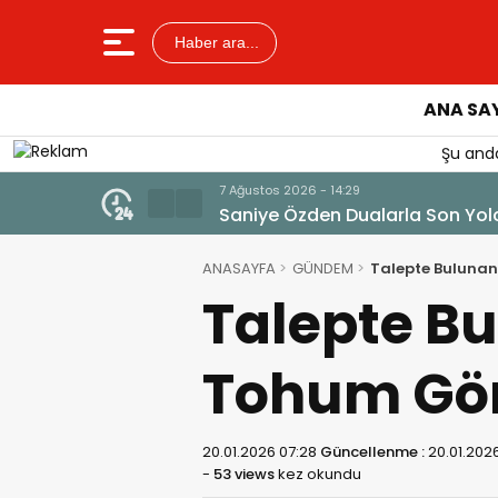
Haber ara...
ANA SA
Şu anda
7 Ağustos 2026 - 14:29
Saniye Özden Dualarla Son Yol
ANASAYFA
GÜNDEM
Talepte Bulunan
Talepte B
Tohum Gön
20.01.2026 07:28
Güncellenme :
20.01.202
-
53 views
kez okundu