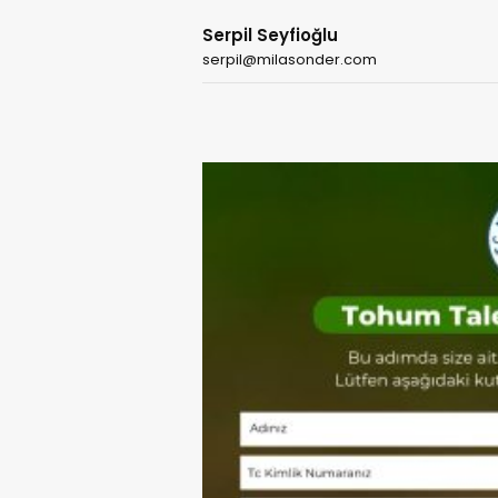
Serpil Seyfioğlu
serpil@milasonder.com