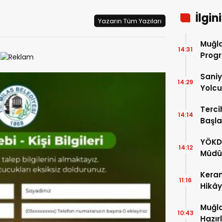
İlgin
Yazarın Tüm Yazıları
Muğla
14:31
Progr
Saniy
14:29
Yolcu
Terci
14:14
Başla
YÖKD
14:12
Müdür
Keram
11:16
Hikây
Muğla
10:43
Hazır