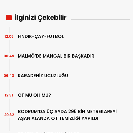
İlginizi Çekebilir
FINDIK-ÇAY-FUTBOL
12:06
MALMÖ’DE MANGAL BİR BAŞKADIR
06:49
KARADENİZ UCUZLUĞU
06:43
OF MU OH MU?
12:31
BODRUM’DA ÜÇ AYDA 295 BİN METREKAREYİ
20:32
AŞAN ALANDA OT TEMİZLİĞİ YAPILDI