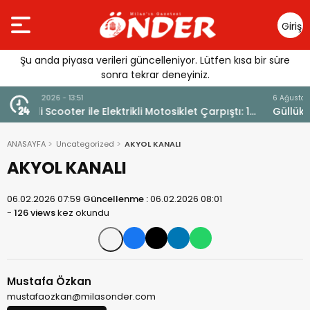
Giriş
Yap
Şu anda piyasa verileri güncelleniyor. Lütfen kısa bir süre
sonra tekrar deneyiniz.
6 Ağustos 2026 - 12:17
ı: 1
Güllük’te Alevler Büyümeden Durduruldu
ANASAYFA
Uncategorized
AKYOL KANALI
AKYOL KANALI
06.02.2026 07:59
Güncellenme :
06.02.2026 08:01
-
126 views
kez okundu
Mustafa Özkan
mustafaozkan@milasonder.com