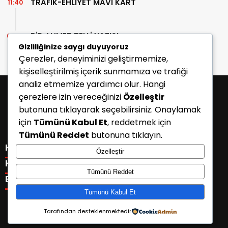
TRAFİK-EHLİYET MAVİ KART
11:40
BİR AHMET TELLİ YAZISI
07:30
Gizliliğinize saygı duyuyoruz
Çerezler, deneyiminizi geliştirmemize,
kişiselleştirilmiş içerik sunmamıza ve trafiği
analiz etmemize yardımcı olur. Hangi
çerezlere izin vereceğinizi
Özelleştir
butonuna tıklayarak seçebilirsiniz. Onaylamak
için
Tümünü Kabul Et
, reddetmek için
Tümünü Reddet
butonuna tıklayın.
KATEGORİLER
Özelleştir
Menü seçimi yapın. WP-ADMIN → Görünüm → Menüler
KISAYOLLAR
Tümünü Reddet
sayfasından menü eşleştirmesi yapınız.
Menü seçimi yapın. WP-ADMIN → Görünüm → Menüler
E-BÜLTEN
sayfasından menü eşleştirmesi yapınız.
Tümünü Kabul Et
Tarafından desteklenmektedir