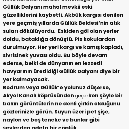
Güllük Dalyanı mahal mevkii eski
güzelliklerini kaybetti. Akbük kargısı denilen
yere geçmiş yıllarda Güllük Beldesi’nin atık
suları dökülüyordu. Eskiden göl olan yerler
doldu, bataklığa dönüştü. Pis kokulardan
durulmuyor. Her yeri kargı ve kamış kapladı,
sivrisinek yuvası oldu. Bu böyle devam
ederse, belki de dünyanın en lezzetli
havyarının üretildiği Güllük Dalyanı diye bir
yer kalmayacak.
Bodrum veya Güllük’e yolunuz düşerse,
Akyol Kanalı köprüsünden
ken şöyle bir
geçer
bakın görüntülerin ne denli çirkin olduğunu
gözlerinizle görün. Suyun üzeri pet şişe,
naylon ve boş teneke ve bunlar gibi
şeylerden adeta bir çöplük.