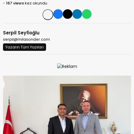
-
167 views
kez okundu
Serpil Seyfioğlu
serpil@milasonder.com
Yazarın Tüm Yazıları