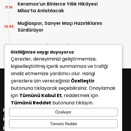
Keramos’un Binlerce Yıllık Hikâyesi
11:16
Milas’ta Anlatılacak
Muğlaspor, Sarıyer Maçı Hazırlıklarını
10:43
Sürdürüyor
Enes Koç Bodrum FK’da
10:41
Gizliliğinize saygı duyuyoruz
Çerezler, deneyiminizi geliştirmemize,
kişiselleştirilmiş içerik sunmamıza ve trafiği
analiz etmemize yardımcı olur. Hangi
çerezlere izin vereceğinizi
Özelleştir
butonuna tıklayarak seçebilirsiniz. Onaylamak
için
Tümünü Kabul Et
, reddetmek için
Tümünü Reddet
butonuna tıklayın.
KATEGORİLER
Özelleştir
Menü seçimi yapın. WP-ADMIN → Görünüm → Menüler
KISAYOLLAR
Tümünü Reddet
sayfasından menü eşleştirmesi yapınız.
Menü seçimi yapın. WP-ADMIN → Görünüm → Menüler
E-BÜLTEN