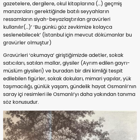
gazetelere, dergilere, okul kitaplarına (…) geçmiş
manzaraları gerektiğinde batılı seyyahların
ressamların siyah-beyazlaştırılan gravürleri
kullanılır(…)’ ‘Bu günkü göz zevkimize kolayca
seslenebilecek’ (İstanbul için mevcut dökümanlar bu
gravürler olmuştur)
Gravürleri ‘okumaya’ giriştiğimizde adetler, sokak
satıcıları, satılan mallar, giysiler (Ayrım edilen gayrı-
müslüm giysileri) ve buradan bir dini kimliği tespit
edilebilen figürler, sokak dokuları, mimari yapılar, yük
taşımacılığı, günlük yaşam, gündelik hayat Osmanlı’nın
saray içi resimleri ile Osmanlı’yı daha yakından tanıma
söz konusudur.