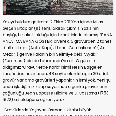
Yazıyı buldum getirdim. 2 Ekim 2019’da İçinde Milas
Geçen kitaplar (11) serisi olarak çıkmış. Yazısının
başlığı, bir alıntı olduğu için tırnak içinde alınmış. ‘BANA
ANLATMA BANA GÖSTER’ diyerek, 5 gravürden 2 tanesi
‘baltalı kapı’ (Antik Kapı), 1 tane ‘Gümüşkesen’ ( Anıt
Mezar ) geriye kalanın biri Selimiye’deki ‘Ayaklı’
(Euromos ) biri de Labaranda’ya ait. O gün ele
aldığımız ‘Gravurlerde Karia’ isimli Nezih Başgelen
tarafından hazırlanan, 48 sayfa olan kitapta 30 adet
gravür var ama gravürleri yapanların ismi yok. Yeni şu
anda işlediğimiz kitap sayesinde o günkü gravürlerin
çoğunluğu Jean Baptiste Hilair’e ve J. Cassas’a (1753-
1822) ait olduğunu öğreniyoruz.
‘Gravürlerde Yaşayan Osmanlı’ kitabı büyük