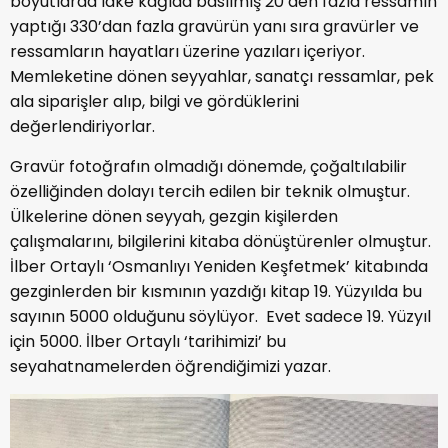
boyutlarda lake kağıda basılmış 20’den fazla ressamın
yaptığı 330’dan fazla gravürün yanı sıra gravürler ve
ressamların hayatları üzerine yazıları içeriyor.
Memleketine dönen seyyahlar, sanatçı ressamlar, pek
ala siparişler alıp, bilgi ve gördüklerini
değerlendiriyorlar.
Gravür fotoğrafın olmadığı dönemde, çoğaltılabilir
özelliğinden dolayı tercih edilen bir teknik olmuştur.
Ülkelerine dönen seyyah, gezgin kişilerden
çalışmalarını, bilgilerini kitaba dönüştürenler olmuştur.
İlber Ortaylı ‘Osmanlıyı Yeniden Keşfetmek’ kitabında
gezginlerden bir kısmının yazdığı kitap 19. Yüzyılda bu
sayının 5000 olduğunu söylüyor. Evet sadece 19. Yüzyıl
için 5000. İlber Ortaylı ‘tarihimizi’ bu
seyahatnamelerden öğrendiğimizi yazar.