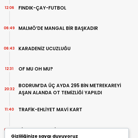
FINDIK-ÇAY-FUTBOL
12:06
MALMÖ’DE MANGAL BİR BAŞKADIR
06:49
KARADENİZ UCUZLUĞU
06:43
OF MU OH MU?
12:31
BODRUM’DA ÜÇ AYDA 295 BİN METREKAREYİ
20:32
AŞAN ALANDA OT TEMİZLİĞİ YAPILDI
TRAFİK-EHLİYET MAVİ KART
11:40
BİR AHMET TELLİ YAZISI
07:30
Gizliliğinize saygı duyuyoruz