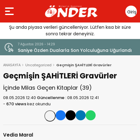
Giriş
Yap
Şu anda piyasa verileri güncelleniyor. Lütfen kısa bir süre
sonra tekrar deneyiniz.
7 Ağustos 2026 - 14:29
klandı
Saniye Özden Dualarla Son Yolculuğuna Uğurlandı
ANASAYFA
Uncategorized
Geçmişin ŞAHİTLERİ Gravürler
Geçmişin ŞAHİTLERİ Gravürler
İçinde Milas Geçen Kitaplar (39)
08.05.2026 12:40
Güncellenme :
08.05.2026 12:41
-
670 views
kez okundu
Vedia Maral