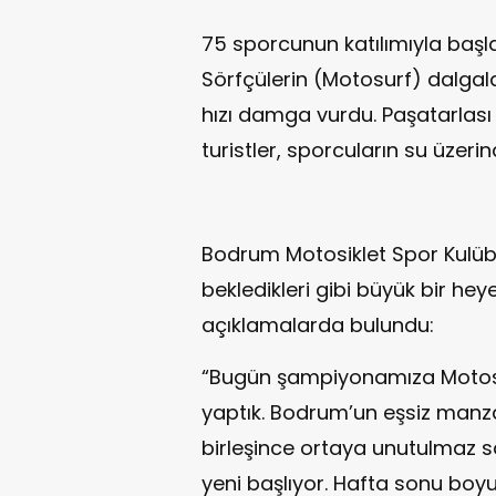
75 sporcunun katılımıyla baş
Sörfçülerin (Motosurf) dalgala
hızı damga vurdu. Paşatarlası 
turistler, sporcuların su üzerin
Bodrum Motosiklet Spor Kulübü
bekledikleri gibi büyük bir hey
açıklamalarda bulundu:
“Bugün şampiyonamıza Motosurf
yaptık. Bodrum’un eşsiz manza
birleşince ortaya unutulmaz s
yeni başlıyor. Hafta sonu boy