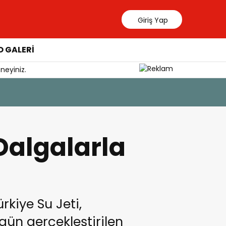
Giriş Yap
 GALERİ
neyiniz.
6 Ağustos 202
Güllük’te
Dalgalarla
kiye Su Jeti,
gün gerçekleştirilen