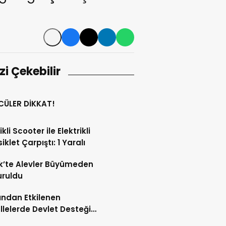
izi Çekebilir
CÜLER DİKKAT!
ikli Scooter ile Elektrikli
iklet Çarpıştı: 1 Yaralı
k’te Alevler Büyümeden
uruldu
ndan Etkilenen
lelerde Devlet Desteği
ı