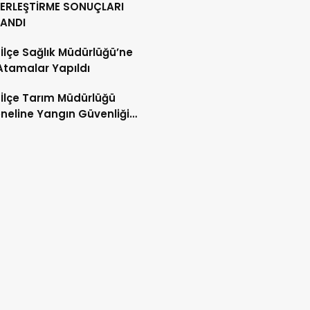
YERLEŞTİRME SONUÇLARI
LANDI
 İlçe Sağlık Müdürlüğü’ne
Atamalar Yapıldı
 İlçe Tarım Müdürlüğü
neline Yangın Güvenliği
mi ve Tatbikatı