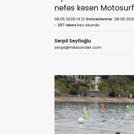
nefes kesen Motosurf (
08.05.2026 14:12
Güncellenme :
08.05.2026
-
257 views
kez okundu
Serpil Seyfioğlu
serpil@milasonder.com