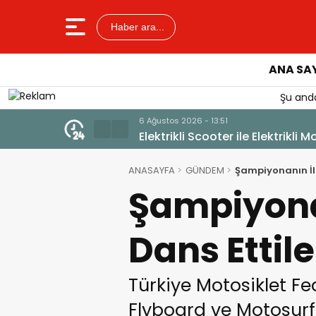
Haber ara...
ANA SA
Şu anda
6 Ağustos 2026 - 13:51
Elektrikli Scooter ile Elektrikli M
ANASAYFA
GÜNDEM
Şampiyonanın İl
Şampiyona
Dans Ettile
Türkiye Motosiklet F
Flyboard ve Motosurf