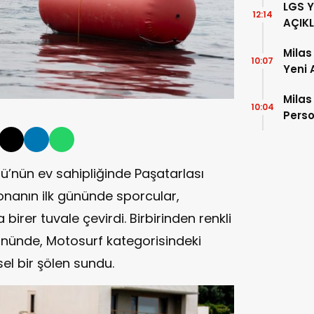
LGS 
12:14
AÇIK
Milas
10:07
Yeni 
Milas
10:04
Perso
Eğiti
’nün ev sahipliğinde Paşatarlası
nanın ilk gününde sporcular,
irer tuvale çevirdi. Birbirinden renkli
gününde, Motosurf kategorisindeki
el bir şölen sundu.