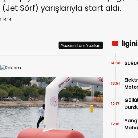
Jet Sörf) yarışlarıyla start aldı.
 14:14
İlgin
Yazarın Tüm Yazıları
SÜRÜ
14:38
Elektr
13:51
Motos
Güllü
12:17
Durd
Yangı
12:16
Mahal
Mesaj