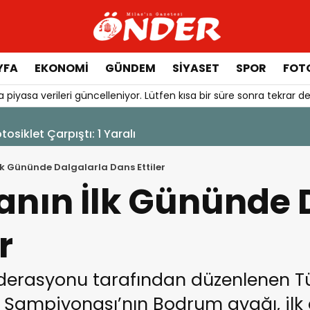
YFA
EKONOMİ
GÜNDEM
SİYASET
SPOR
FOTO
 piyasa verileri güncelleniyor. Lütfen kısa bir süre sonra tekrar de
otosiklet Çarpıştı: 1 Yaralı
k Gününde Dalgalarla Dans Ettiler
nın İlk Gününde 
r
ederasyonu tarafından düzenlenen Tür
 Şampiyonası’nın Bodrum ayağı, ilk 