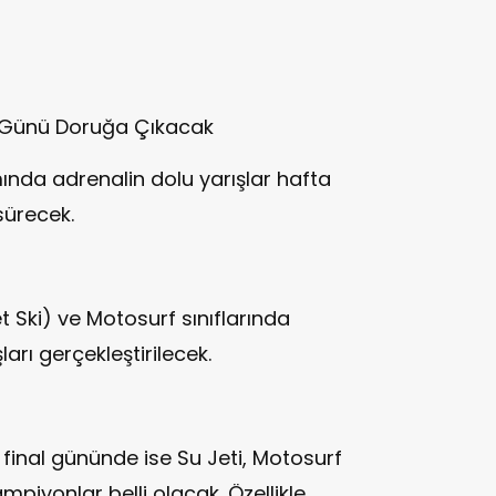
 Günü Doruğa Çıkacak
da adrenalin dolu yarışlar hafta
ürecek.
t Ski) ve Motosurf sınıflarında
arı gerçekleştirilecek.
final gününde ise Su Jeti, Motosurf
mpiyonlar belli olacak. Özellikle