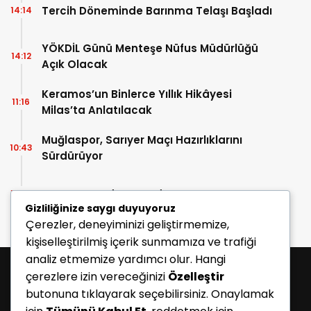
Tercih Döneminde Barınma Telaşı Başladı
14:14
YÖKDİL Günü Menteşe Nüfus Müdürlüğü
14:12
Açık Olacak
Keramos’un Binlerce Yıllık Hikâyesi
11:16
Milas’ta Anlatılacak
Muğlaspor, Sarıyer Maçı Hazırlıklarını
10:43
Sürdürüyor
Enes Koç Bodrum FK’da
10:41
Gizliliğinize saygı duyuyoruz
Çerezler, deneyiminizi geliştirmemize,
kişiselleştirilmiş içerik sunmamıza ve trafiği
analiz etmemize yardımcı olur. Hangi
çerezlere izin vereceğinizi
Özelleştir
butonuna tıklayarak seçebilirsiniz. Onaylamak