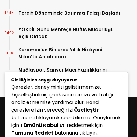
Tercih Döneminde Barınma Telaşı Başladı
14:14
YÖKDİL Günü Menteşe Nüfus Müdürlüğü
14:12
Açık Olacak
Keramos’un Binlerce Yıllık Hikâyesi
11:16
Milas’ta Anlatılacak
Muğlaspor, Sarıyer Maçı Hazırlıklarını
10:43
Sürdürüyor
Gizliliğinize saygı duyuyoruz
Çerezler, deneyiminizi geliştirmemize,
kişiselleştirilmiş içerik sunmamıza ve trafiği
analiz etmemize yardımcı olur. Hangi
çerezlere izin vereceğinizi
Özelleştir
butonuna tıklayarak seçebilirsiniz. Onaylamak
için
Tümünü Kabul Et
, reddetmek için
Tümünü Reddet
butonuna tıklayın.