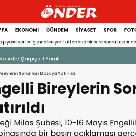
YFA
EKONOMİ
GÜNDEM
SİYASET
SPOR
FOTO
 piyasa verileri güncelleniyor. Lütfen kısa bir süre sonra tekrar de
urduruldu
Bireylerin Sorunları Masaya Yatırıldı
gelli Bireylerin So
ırıldı
eği Milas Şubesi, 10-16 Mayıs Engellil
nasında bir basın açıklaması gerçek