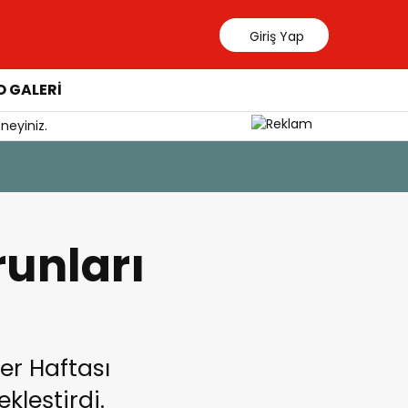
Giriş Yap
 GALERİ
neyiniz.
6 Ağustos 202
Yangından
runları
er Haftası
leştirdi.