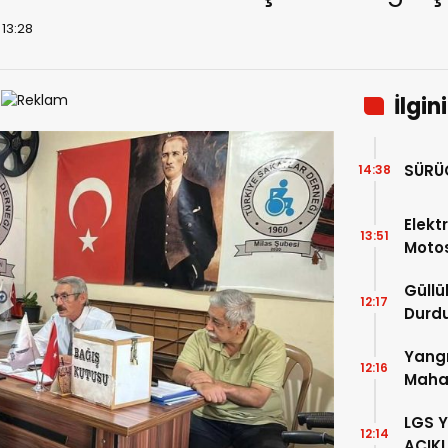
 13:28
İlgin
SÜRÜ
14:38
Elektr
13:51
Motos
Güllü
12:17
Durd
Yangı
12:16
Mahal
Mesaj
LGS 
12:14
AÇIK