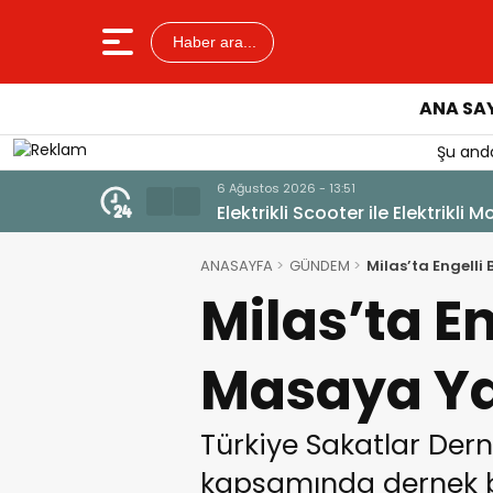
Haber ara...
ANA SA
Şu anda
6 Ağustos 2026 - 12:17
Güllük’te Alevler Büyümeden D
ANASAYFA
GÜNDEM
Milas’ta Engelli 
Milas’ta En
Masaya Yat
Türkiye Sakatlar Dern
kapsamında dernek bi