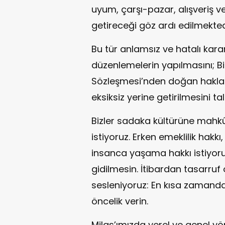
uyum, çarşı-pazar, alışveriş ve
getireceği göz ardı edilmekted
Bu tür anlamsız ve hatalı karar
düzenlemelerin yapılmasını; Bir
Sözleşmesi’nden doğan haklar
eksiksiz yerine getirilmesini ta
Bizler sadaka kültürüne mahk
istiyoruz. Erken emeklilik hakkı
insanca yaşama hakkı istiyoruz
gidilmesin. İtibardan tasarruf 
sesleniyoruz: En kısa zamanda 
öncelik verin.
Milas’ımızda yerel ve genel yö