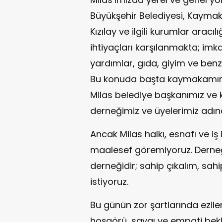
Büyükşehir Belediyesi, Kaymak
Kızılay ve ilgili kurumlar aracı
ihtiyaçları karşılanmakta; imk
yardımlar, gıda, giyim ve benz
Bu konuda başta kaymakamımı
Milas belediye başkanımız ve 
derneğimiz ve üyelerimiz adına
Ancak Milas halkı, esnafı ve iş 
maalesef göremiyoruz. Derneğim
derneğidir; sahip çıkalım, sahip
istiyoruz.
Bu günün zor şartlarında ezile
hoşgörü, saygı ve empati bekli