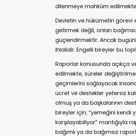
dilenmeye mahkûm edilmekted
Devletin ve hükümetin görevi 
getirmek değil, onları bağımsız
güçlendirmektir. Ancak bugün
ihlalidir. Engelli bireyler bu t
Raporlar konusunda açıkça ve b
edilmekte, süreler değiştirilm
geçimlerini sağlayacak insan
ücret ve destekler yetersiz ka
olmuş ya da başkalarının dest
bireyler için; “yemeğini kendi yi
karşılayabiliyor” mantığıyla r
bağımlı ya da bağımsız raporl