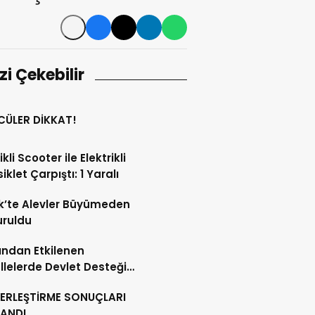
izi Çekebilir
CÜLER DİKKAT!
ikli Scooter ile Elektrikli
iklet Çarpıştı: 1 Yaralı
k’te Alevler Büyümeden
uruldu
ndan Etkilenen
lelerde Devlet Desteği
ı
YERLEŞTİRME SONUÇLARI
LANDI