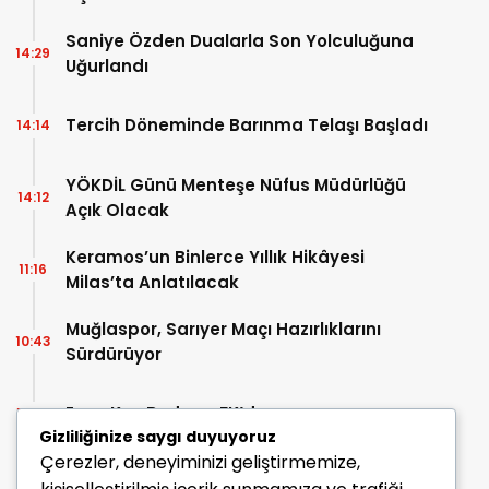
Saniye Özden Dualarla Son Yolculuğuna
14:29
Uğurlandı
Tercih Döneminde Barınma Telaşı Başladı
14:14
YÖKDİL Günü Menteşe Nüfus Müdürlüğü
14:12
Açık Olacak
Keramos’un Binlerce Yıllık Hikâyesi
11:16
Milas’ta Anlatılacak
Muğlaspor, Sarıyer Maçı Hazırlıklarını
10:43
Sürdürüyor
Enes Koç Bodrum FK’da
10:41
Gizliliğinize saygı duyuyoruz
Çerezler, deneyiminizi geliştirmemize,