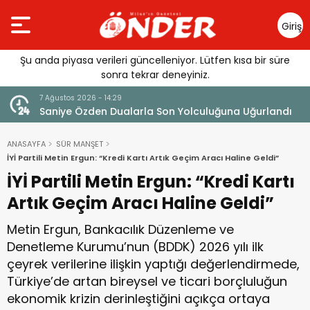
Giriş
Yap
Şu anda piyasa verileri güncelleniyor. Lütfen kısa bir süre
sonra tekrar deneyiniz.
7 Ağustos 2026 - 14:14
uluğuna Uğurlandı
Tercih Döneminde Barınma Telaşı Başlad
ANASAYFA
SÜR MANŞET
İYİ Partili Metin Ergun: “Kredi Kartı Artık Geçim Aracı Haline Geldi”
İYİ Partili Metin Ergun: “Kredi Kartı
Artık Geçim Aracı Haline Geldi”
Metin Ergun, Bankacılık Düzenleme ve
Denetleme Kurumu’nun (BDDK) 2026 yılı ilk
çeyrek verilerine ilişkin yaptığı değerlendirmede,
Türkiye’de artan bireysel ve ticari borçluluğun
ekonomik krizin derinleştiğini açıkça ortaya