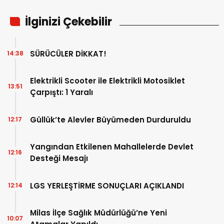
İlginizi Çekebilir
SÜRÜCÜLER DİKKAT!
14:38
Elektrikli Scooter ile Elektrikli Motosiklet
13:51
Çarpıştı: 1 Yaralı
Güllük’te Alevler Büyümeden Durduruldu
12:17
Yangından Etkilenen Mahallelerde Devlet
12:16
Desteği Mesajı
LGS YERLEŞTİRME SONUÇLARI AÇIKLANDI
12:14
Milas İlçe Sağlık Müdürlüğü’ne Yeni
10:07