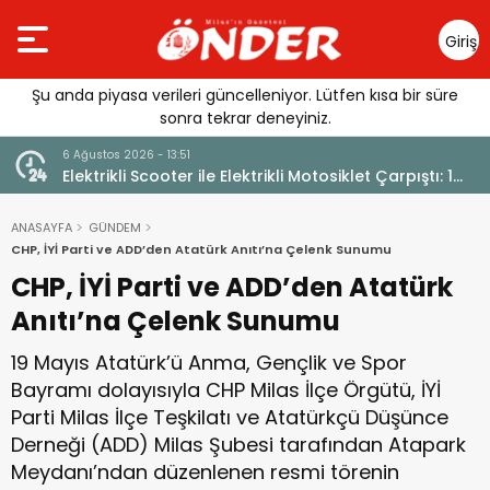
Giriş
Yap
Şu anda piyasa verileri güncelleniyor. Lütfen kısa bir süre
sonra tekrar deneyiniz.
6 Ağustos 2026 - 13:51
Elektrikli Scooter ile Elektrikli Motosiklet Çarpıştı: 1
Yaralı
ANASAYFA
GÜNDEM
CHP, İYİ Parti ve ADD’den Atatürk Anıtı’na Çelenk Sunumu
CHP, İYİ Parti ve ADD’den Atatürk
Anıtı’na Çelenk Sunumu
19 Mayıs Atatürk’ü Anma, Gençlik ve Spor
Bayramı dolayısıyla CHP Milas İlçe Örgütü, İYİ
Parti Milas İlçe Teşkilatı ve Atatürkçü Düşünce
Derneği (ADD) Milas Şubesi tarafından Atapark
Meydanı’ndan düzenlenen resmi törenin