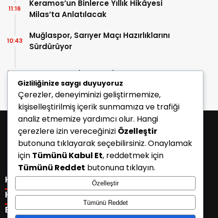
Keramos’un Binlerce Yıllık Hikâyesi
11:16
Milas’ta Anlatılacak
Muğlaspor, Sarıyer Maçı Hazırlıklarını
10:43
Sürdürüyor
Enes Koç Bodrum FK’da
10:41
Gizliliğinize saygı duyuyoruz
Çerezler, deneyiminizi geliştirmemize,
kişiselleştirilmiş içerik sunmamıza ve trafiği
analiz etmemize yardımcı olur. Hangi
çerezlere izin vereceğinizi
Özelleştir
butonuna tıklayarak seçebilirsiniz. Onaylamak
için
Tümünü Kabul Et
, reddetmek için
Tümünü Reddet
butonuna tıklayın.
KATEGORİLER
Özelleştir
Menü seçimi yapın. WP-ADMIN → Görünüm → Menüler
KISAYOLLAR
Tümünü Reddet
sayfasından menü eşleştirmesi yapınız.
Menü seçimi yapın. WP-ADMIN → Görünüm → Menüler
E-BÜLTEN