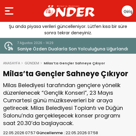
Giriş
Yap
Şu anda piyasa verileri güncelleniyor. Lütfen kısa bir süre
sonra tekrar deneyiniz.
7 Ağustos 2026 - 14:29
klandı
Saniye Özden Dualarla Son Yolculuğuna Uğurlandı
ANASAYFA
GÜNDEM
Milas’ta Gençler Sahneye Çıkıyor
Milas’ta Gençler Sahneye Çıkıyor
Milas Belediyesi tarafından gençlere yönelik
düzenlenecek “Gençlik Konseri”, 23 Mayıs
Cumartesi günü müzikseverleri bir araya
getirecek. Milas Belediyesi Toplantı ve Düğün
Salonu’nda gerçekleşecek konser programı
saat 20.30’da başlayacak.
22.05.2026 07:57
Güncellenme :
22.05.2026 07:58