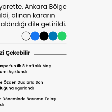
yarette, Ankara Bölge
di, alınan kararın
ırdığı dile getirildi.
izi Çekebilir
spor’un İlk 8 Haftalık Maç
amı Açıklandı
e Özden Dualarla Son
luğuna Uğurlandı
h Döneminde Barınma Telaşı
dı