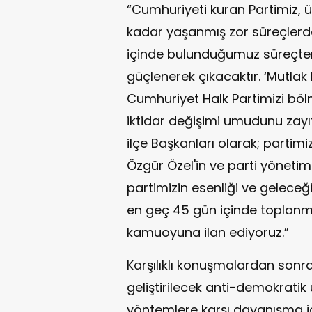
“Cumhuriyeti kuran Partimiz, 
kadar yaşanmış zor süreçlerde
içinde bulunduğumuz süreçten
güçlenerek çıkacaktır. ‘Mutlak 
Cumhuriyet Halk Partimizi böl
iktidar değişimi umudunu zayı
ilçe Başkanları olarak; partim
Özgür Özel'in ve parti yönetim
partimizin esenliği ve geleceğ
en geç 45 gün içinde toplanm
kamuoyuna ilan ediyoruz.”
Karşılıklı konuşmalardan sonr
geliştirilecek anti-demokratik
yöntemlere karşı dayanışma iç