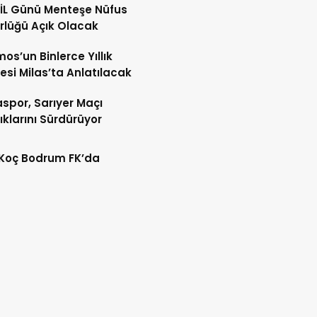
İL Günü Menteşe Nüfus
lüğü Açık Olacak
os’un Binlerce Yıllık
esi Milas’ta Anlatılacak
spor, Sarıyer Maçı
lıklarını Sürdürüyor
 Koç Bodrum FK’da