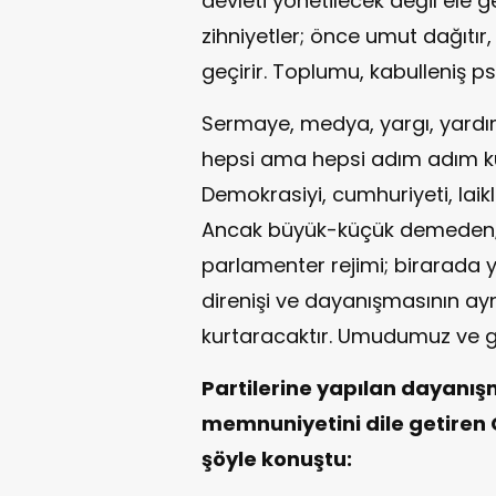
devleti yönetilecek değil ele g
zihniyetler; önce umut dağıtır,
geçirir. Toplumu, kabulleniş ps
Sermaye, medya, yargı, yardım k
hepsi ama hepsi adım adım ku
Demokrasiyi, cumhuriyeti, lai
Ancak büyük-küçük demeden; 
parlamenter rejimi; birarada y
direnişi ve dayanışmasının ay
kurtaracaktır. Umudumuz ve g
Partilerine yapılan dayanış
memnuniyetini dile getiren
şöyle konuştu: