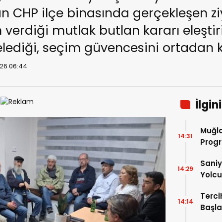
n CHP ilçe binasında gerçekleşen zi
erdiği mutlak butlan kararı eleştiril
diği, seçim güvencesini ortadan kald
26 06:44
İlgin
Muğla
14:31
Progr
Saniy
14:29
Yolcu
Terci
14:14
Başla