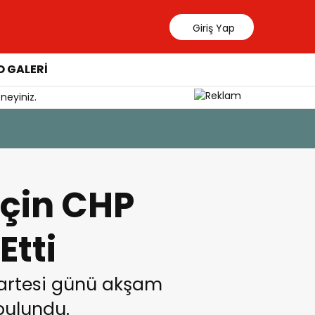
Giriş Yap
 GALERİ
neyiniz.
7 Ağustos 202
YÖKDİL G
 İçin CHP
Etti
umartesi günü akşam
bulundu.