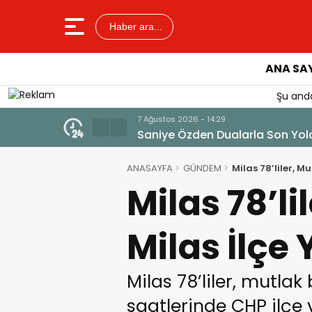
Haber ara...
ANA SA
Şu anda
7 Ağustos 2026 - 14:14
Tercih Döneminde Barınma Tela
ANASAYFA
GÜNDEM
Milas 78’liler, M
Milas 78’li
Milas İlçe 
Milas 78’liler, mutla
saatlerinde CHP ilçe