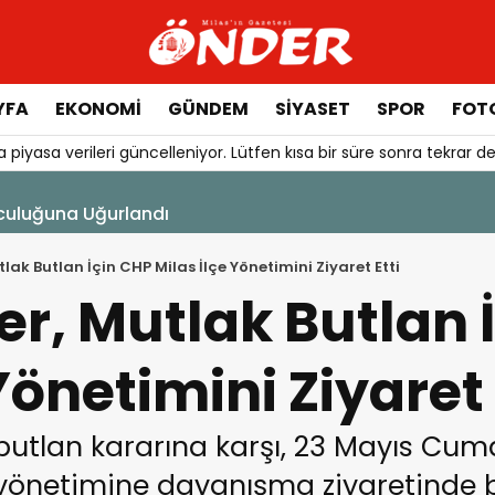
YFA
EKONOMİ
GÜNDEM
SİYASET
SPOR
FOTO
 piyasa verileri güncelleniyor. Lütfen kısa bir süre sonra tekrar de
şı Başladı
utlak Butlan İçin CHP Milas İlçe Yönetimini Ziyaret Etti
ler, Mutlak Butlan
Yönetimini Ziyaret 
k butlan kararına karşı, 23 Mayıs C
 yönetimine dayanışma ziyaretinde 