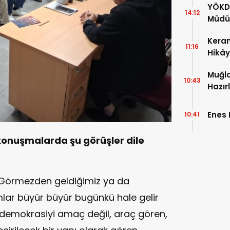
YÖKD
14:12
Müdür
Keram
11:16
Hikây
Muğla
10:43
Hazır
Enes
10:41
 konuşmalarda şu görüşler dile
. Görmezden geldiğimiz ya da
ar büyür büyür bugünkü hale gelir
, demokrasiyi amaç değil, araç gören,