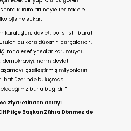
eçirilecek bir yapı olarak gören
 sonra kurumları böyle tek tek ele
ikolojisine sokar.
uruluşları, devlet, polis, istihbarat
rulan bu kara düzenin parçalarıdır.
kliği maalesef yasalar korumuyor.
demokrasiyi, norm devleti,
aşamayı içselleştirmiş milyonların
nı hat üzerinde buluşması
eleceğimiz buna bağlıdır.”
ma ziyaretinden dolayı
 CHP ilçe Başkan Zühra Dönmez de