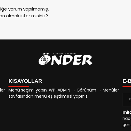
riğe yorum yapılmamış.
an olmak ister misiniz?
KISAYOLLAR
E-
ler
Menü seçimi yapın. WP-ADMIN → Görünüm → Menüler
sayfasından menü eşleştirmesi yapınız.
mil
habe
gönd