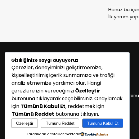
Henüz bu içe
İlk yorum yap
Gizliliğinize saygı duyuyoruz
Çerezler, deneyiminizi geliştirmemize,
kişiselleştirilmiş içerik sunmamıza ve trafiği
analiz etmemize yardımcı olur. Hangi
KATEGORİLER
çerezlere izin vereceğinizi
Özelleştir
Menü seçimi yapın. WP-ADMIN → Görünüm → Menü
butonuna tıklayarak seçebilirsiniz. Onaylamak
sayfasından menü eşleştirmesi yapınız.
için
Tümünü Kabul Et
, reddetmek için
Tümünü Reddet
butonuna tıklayın.
Özelleştir
Tümünü Reddet
Tümünü Kabul Et
Tarafından desteklenmektedir