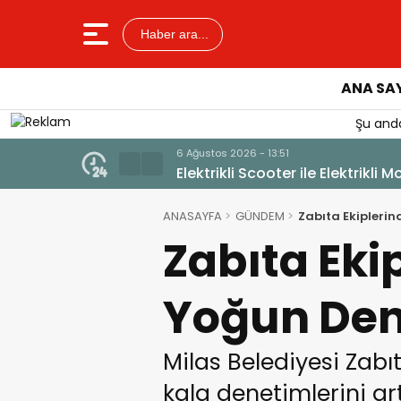
Haber ara...
ANA SA
Şu anda
6 Ağustos 2026
Güllük’te
ANASAYFA
GÜNDEM
Zabıta Ekipleri
Zabıta Ek
Yoğun Den
Milas Belediyesi Zabı
kala denetimlerini art