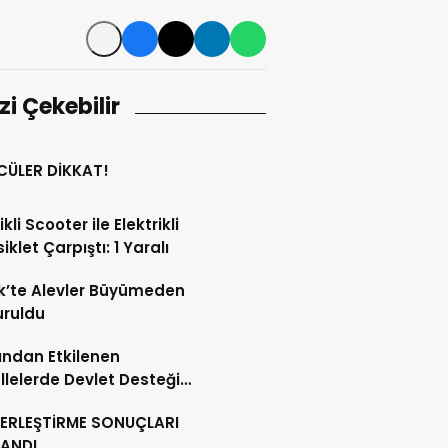
izi Çekebilir
CÜLER DİKKAT!
ikli Scooter ile Elektrikli
iklet Çarpıştı: 1 Yaralı
k’te Alevler Büyümeden
uruldu
ndan Etkilenen
lelerde Devlet Desteği
ı
YERLEŞTİRME SONUÇLARI
LANDI