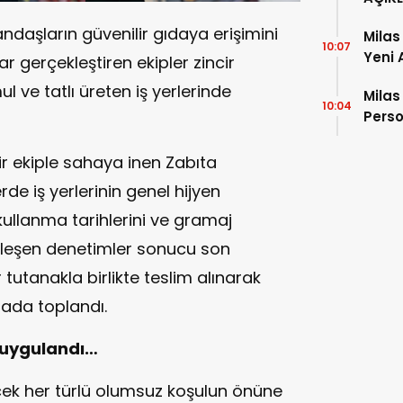
ndaşların güvenilir gıdaya erişimini
Milas
10:07
Yeni 
 gerçekleştiren ekipler zincir
 ve tatlı üreten iş yerlerinde
Milas
10:04
Perso
Eğiti
ir ekiple sahaya inen Zabıta
de iş yerlerinin genel hijyen
kullanma tarihlerini ve gramaj
ekleşen denetimler sonucu son
tutanakla birlikte teslim alınarak
tada toplandı.
m uygulandı…
ecek her türlü olumsuz koşulun önüne