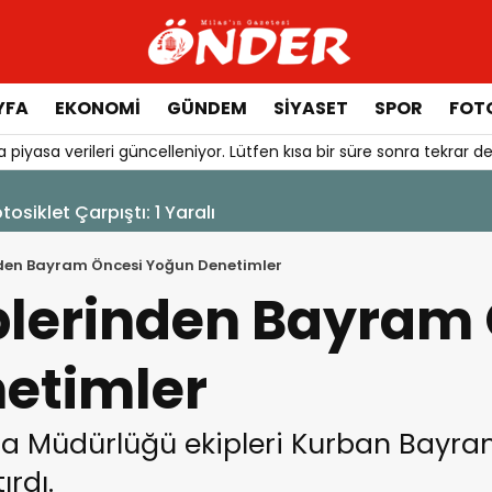
YFA
EKONOMİ
GÜNDEM
SİYASET
SPOR
FOTO
 piyasa verileri güncelleniyor. Lütfen kısa bir süre sonra tekrar de
 - 12:17
 Alevler Büyümeden Durduruldu
nden Bayram Öncesi Yoğun Denetimler
iplerinden Bayram
etimler
ta Müdürlüğü ekipleri Kurban Bayram
ırdı.