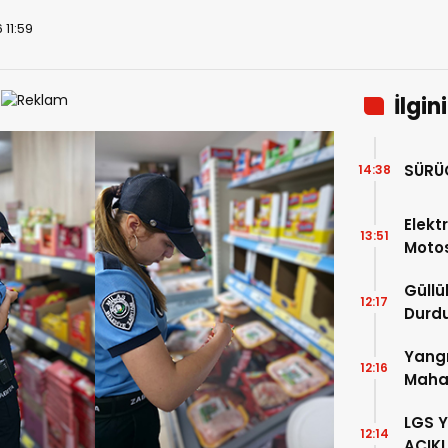
 11:59
İlgin
SÜRÜ
14:38
Elektr
13:51
Motos
Güllü
12:17
Durd
Yangı
12:16
Mahal
Mesaj
LGS 
12:14
AÇIK