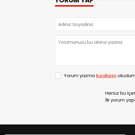
YORUM YAP
Yorum yazma
kurallarını
okudum 
Henüz bu içe
İlk yorum yap