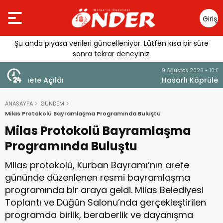
Giriş
Yap
Şu anda piyasa verileri güncelleniyor. Lütfen kısa bir süre
sonra tekrar deneyiniz.
9 Ağustos 2026 - 10:06
Hasarlı Köprüler İçin Harekete Geçildi: 4 İLÇEDE
ACELE KAMULAŞTIRMA
ANASAYFA
GÜNDEM
Milas Protokolü Bayramlaşma Programında Buluştu
Milas Protokolü Bayramlaşma
Programında Buluştu
Milas protokolü, Kurban Bayramı’nın arefe
gününde düzenlenen resmi bayramlaşma
programında bir araya geldi. Milas Belediyesi
Toplantı ve Düğün Salonu’nda gerçekleştirilen
programda birlik, beraberlik ve dayanışma