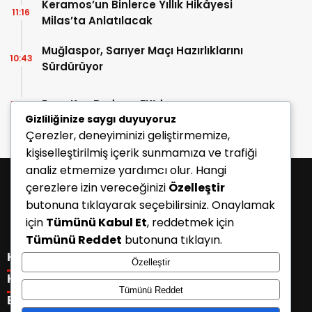
Keramos’un Binlerce Yıllık Hikâyesi
11:16
Milas’ta Anlatılacak
Muğlaspor, Sarıyer Maçı Hazırlıklarını
10:43
Sürdürüyor
Enes Koç Bodrum FK’da
10:41
Gizliliğinize saygı duyuyoruz
Çerezler, deneyiminizi geliştirmemize,
kişiselleştirilmiş içerik sunmamıza ve trafiği
analiz etmemize yardımcı olur. Hangi
çerezlere izin vereceğinizi
Özelleştir
butonuna tıklayarak seçebilirsiniz. Onaylamak
için
Tümünü Kabul Et
, reddetmek için
Tümünü Reddet
butonuna tıklayın.
KATEGORİLER
Özelleştir
Menü seçimi yapın. WP-ADMIN → Görünüm → Menüler
KISAYOLLAR
Tümünü Reddet
sayfasından menü eşleştirmesi yapınız.
Menü seçimi yapın. WP-ADMIN → Görünüm → Menüler
E-BÜLTEN