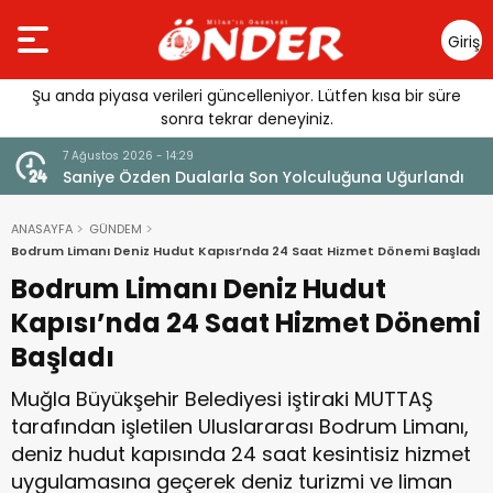
Giriş
Yap
Şu anda piyasa verileri güncelleniyor. Lütfen kısa bir süre
sonra tekrar deneyiniz.
4:29
7 Ağustos 2026 - 14:14
Dualarla Son Yolculuğuna Uğurlandı
Tercih Döneminde Bar
ANASAYFA
GÜNDEM
Bodrum Limanı Deniz Hudut Kapısı’nda 24 Saat Hizmet Dönemi Başladı
Bodrum Limanı Deniz Hudut
Kapısı’nda 24 Saat Hizmet Dönemi
Başladı
Muğla Büyükşehir Belediyesi iştiraki MUTTAŞ
tarafından işletilen Uluslararası Bodrum Limanı,
deniz hudut kapısında 24 saat kesintisiz hizmet
uygulamasına geçerek deniz turizmi ve liman