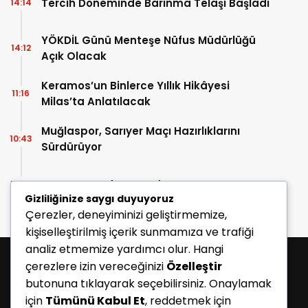
Tercih Döneminde Barınma Telaşı Başladı
14:14
YÖKDİL Günü Menteşe Nüfus Müdürlüğü
14:12
Açık Olacak
Keramos’un Binlerce Yıllık Hikâyesi
11:16
Milas’ta Anlatılacak
Muğlaspor, Sarıyer Maçı Hazırlıklarını
10:43
Sürdürüyor
Enes Koç Bodrum FK’da
10:41
Gizliliğinize saygı duyuyoruz
Çerezler, deneyiminizi geliştirmemize,
kişiselleştirilmiş içerik sunmamıza ve trafiği
analiz etmemize yardımcı olur. Hangi
çerezlere izin vereceğinizi
Özelleştir
butonuna tıklayarak seçebilirsiniz. Onaylamak
için
Tümünü Kabul Et
, reddetmek için