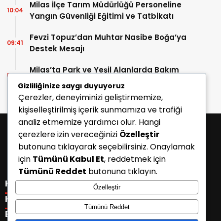
Milas İlçe Tarım Müdürlüğü Personeline
10:04
Yangın Güvenliği Eğitimi ve Tatbikatı
Fevzi Topuz’dan Muhtar Nasibe Boğa’ya
09:41
Destek Mesajı
Milas’ta Park ve Yeşil Alanlarda Bakım
07:37
Çalışması
Gizliliğinize saygı duyuyoruz
Çerezler, deneyiminizi geliştirmemize,
kişiselleştirilmiş içerik sunmamıza ve trafiği
analiz etmemize yardımcı olur. Hangi
çerezlere izin vereceğinizi
Özelleştir
butonuna tıklayarak seçebilirsiniz. Onaylamak
için
Tümünü Kabul Et
, reddetmek için
Tümünü Reddet
butonuna tıklayın.
KATEGORİLER
Özelleştir
Menü seçimi yapın. WP-ADMIN → Görünüm → Menüler
KISAYOLLAR
Tümünü Reddet
sayfasından menü eşleştirmesi yapınız.
Menü seçimi yapın. WP-ADMIN → Görünüm → Menüler
E-BÜLTEN