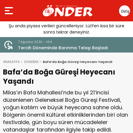
Giriş
Yap
Şu anda piyasa verileri güncelleniyor. Lütfen kısa bir süre
sonra tekrar deneyiniz.
7 Ağustos 2026 - 14:14
andı
Tercih Döneminde Barınma Telaşı Başladı
ANASAYFA
GÜNDEM
Bafa’da Boğa Güreşi Heyecanı Yaşandı
Bafa’da Boğa Güreşi Heyecanı
Yaşandı
Milas’ın Bafa Mahallesi’nde bu yıl 21’incisi
düzenlenen Geleneksel Boğa Güreşi Festivali,
yoğun katılım ve büyük heyecana sahne oldu.
Bölgenin önemli kültürel etkinliklerinden biri olan
festivalde, gün boyu süren mücadeleler
vatandaşlar tarafından ilgiyle takip edildi.