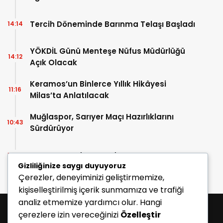
Tercih Döneminde Barınma Telaşı Başladı
14:14
YÖKDİL Günü Menteşe Nüfus Müdürlüğü
14:12
Açık Olacak
Keramos’un Binlerce Yıllık Hikâyesi
11:16
Milas’ta Anlatılacak
Muğlaspor, Sarıyer Maçı Hazırlıklarını
10:43
Sürdürüyor
Enes Koç Bodrum FK’da
10:41
Gizliliğinize saygı duyuyoruz
Çerezler, deneyiminizi geliştirmemize,
kişiselleştirilmiş içerik sunmamıza ve trafiği
analiz etmemize yardımcı olur. Hangi
çerezlere izin vereceğinizi
Özelleştir