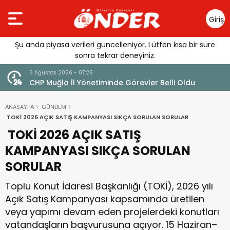
Giriş
Yap
Şu anda piyasa verileri güncelleniyor. Lütfen kısa bir süre
sonra tekrar deneyiniz.
6 Ağustos 2026 - 06:31
de Görevler Belli Oldu
Özlem Arslan Cinayetinde İlk
Görülecek
ANASAYFA
GÜNDEM
TOKİ 2026 AÇIK SATIŞ KAMPANYASI SIKÇA SORULAN SORULAR
TOKİ 2026 AÇIK SATIŞ
KAMPANYASI SIKÇA SORULAN
SORULAR
Toplu Konut İdaresi Başkanlığı (TOKİ), 2026 yılı
Açık Satış Kampanyası kapsamında üretilen
veya yapımı devam eden projelerdeki konutları
vatandaşların başvurusuna açıyor. 15 Haziran–