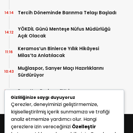
Tercih Döneminde Barınma Telaşı Başladı
14:14
YÖKDİL Günü Menteşe Nüfus Müdürlüğü
14:12
Açık Olacak
Keramos’un Binlerce Yıllık Hikâyesi
11:16
Milas’ta Anlatılacak
Muğlaspor, Sarıyer Maçı Hazırlıklarını
10:43
Sürdürüyor
Enes Koç Bodrum FK’da
10:41
Gizliliğinize saygı duyuyoruz
Çerezler, deneyiminizi geliştirmemize,
kişiselleştirilmiş içerik sunmamıza ve trafiği
analiz etmemize yardımcı olur. Hangi
çerezlere izin vereceğinizi
Özelleştir