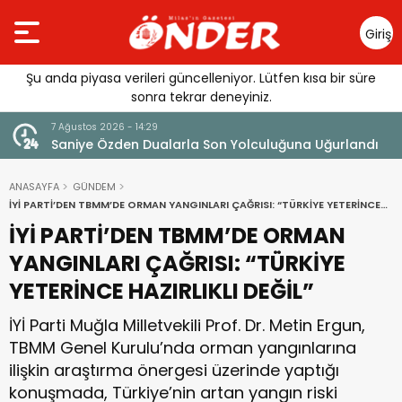
Giriş
Yap
Şu anda piyasa verileri güncelleniyor. Lütfen kısa bir süre
sonra tekrar deneyiniz.
7 Ağustos 2026 - 14:14
landı
Tercih Döneminde Barınma Telaşı Başladı
ANASAYFA
GÜNDEM
İYİ PARTİ’DEN TBMM’DE ORMAN YANGINLARI ÇAĞRISI: “TÜRKİYE YETERİNCE
HAZIRLIKLI DEĞİL”
İYİ PARTİ’DEN TBMM’DE ORMAN
YANGINLARI ÇAĞRISI: “TÜRKİYE
YETERİNCE HAZIRLIKLI DEĞİL”
İYİ Parti Muğla Milletvekili Prof. Dr. Metin Ergun,
TBMM Genel Kurulu’nda orman yangınlarına
ilişkin araştırma önergesi üzerinde yaptığı
konuşmada, Türkiye’nin artan yangın riski