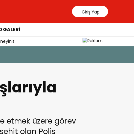
Giriş Yap
 GALERİ
neyiniz.
5 Ağustos 202
Milas’ta 6
şlarıyla
le etmek üzere görev
şehit olan Polis