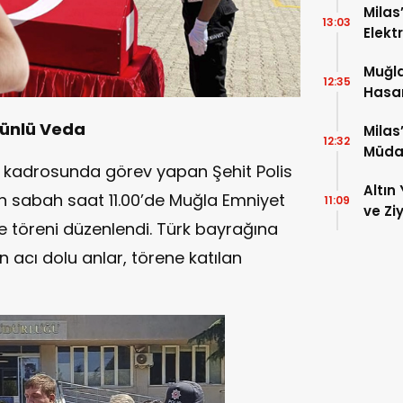
Milas
13:03
Elekt
Muğla
12:35
Hasar
ünlü Veda
Milas
12:32
Müda
 kadrosunda görev yapan Şehit Polis
Altın 
 sabah saat 11.00’de Muğla Emniyet
11:09
ve Zi
töreni düzenlendi. Türk bayrağına
 acı dolu anlar, törene katılan