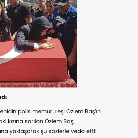
adı
şehidin polis memuru eşi Özlem Baş’ın
daki kızına sarılan Özlem Baş,
una yaklaşarak şu sözlerle veda etti: