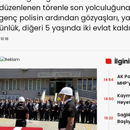
üzenlenen törenle son yolculuğuna 
enç polisin ardından gözyaşları, ya
günlük, diğeri 5 yaşında iki evlat kaldı
10:18
İlgin
AK Pa
14:54
MHP’y
Kaym
14:50
Heyet
Sağlı
13:22
Başlı