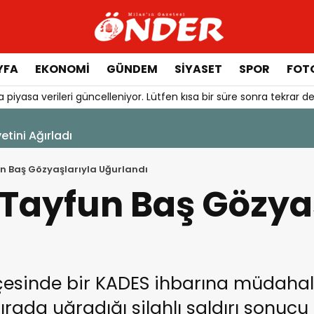
YFA
EKONOMİ
GÜNDEM
SİYASET
SPOR
FOTO
 piyasa verileri güncelleniyor. Lütfen kısa bir süre sonra tekrar de
aşlıyor
un Baş Gözyaşlarıyla Uğurlandı
s Tayfun Baş Gözya
çesinde bir KADES ihbarına müdaha
ada uğradığı silahlı saldırı sonucu 