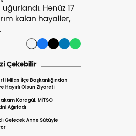
uğurlandı. Henüz 17
rım kalan hayaller,
.
izi Çekebilir
rti Milas İlçe Başkanlığından
e Hayırlı Olsun Ziyareti
akam Karagül, MİTSO
ini Ağırladı
klı Gelecek Anne Sütüyle
yor