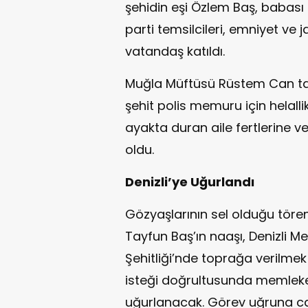
şehidin eşi Özlem Baş, babası B
parti temsilcileri, emniyet ve
vatandaş katıldı.
Muğla Müftüsü Rüstem Can ta
şehit polis memuru için helall
ayakta duran aile fertlerine v
oldu.
Denizli’ye Uğurlandı
Gözyaşlarının sel olduğu töre
Tayfun Baş’ın naaşı, Denizli Me
Şehitliği’nde toprağa verilmek 
isteği doğrultusunda memleket
uğurlanacak. Görev uğruna c