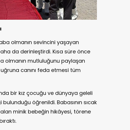
ı
baba olmanın sevincini yaşayan
daha da derinleştirdi. Kısa süre önce
a olmanın mutluluğunu paylaşan
uğruna canını feda etmesi tüm
da bir kız çocuğu ve dünyaya geleli
i bulunduğu öğrenildi. Babasının sıcak
an minik bebeğin hikâyesi, törene
ıraktı.