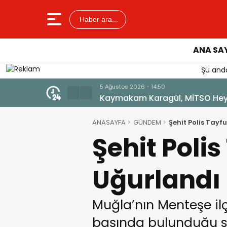
Haber ara...
ANA SA
Şu anda
5 Ağustos 2026 - 13:22
Sağlıklı Gelecek Anne Sütüyle B
ANASAYFA
GÜNDEM
Şehit Polis Tayf
Şehit Poli
Uğurlandı
Muğla’nın Menteşe il
başında bulunduğu sır