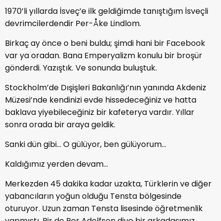
1970’li yıllarda İsveç’e ilk geldiğimde tanıştığım İsveçli
devrimcilerdendir Per-Åke Lindlom.
Birkaç ay önce o beni buldu; şimdi hani bir Facebook
var ya oradan. Bana Emperyalizm konulu bir broşür
gönderdi. Yazıştık. Ve sonunda buluştuk.
Stockholm’de Dışişleri Bakanlığı’nın yanında Akdeniz
Müzesi’nde kendinizi evde hissedeceğiniz ve hatta
baklava yiyebileceğiniz bir kafeterya vardır. Yıllar
sonra orada bir araya geldik.
Sanki dün gibi... O gülüyor, ben gülüyorum...
Kaldığımız yerden devam...
Merkezden 45 dakika kadar uzakta, Türklerin ve diğer
yabancıların yoğun olduğu Tensta bölgesinde
oturuyor. Uzun zaman Tensta lisesinde öğretmenlik
yapmıştı. Bir de Per Adolfson diye bir arkadaşımız,