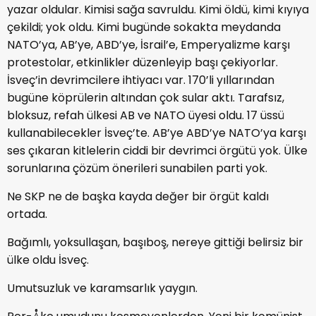
yazar oldular. Kimisi sağa savruldu. Kimi öldü, kimi kıyıya
çekildi; yok oldu. Kimi bugünde sokakta meydanda
NATO’ya, AB’ye, ABD’ye, İsrail’e, Emperyalizme karşı
protestolar, etkinlikler düzenleyip başı çekiyorlar.
İsveç’in devrimcilere ihtiyacı var. 170’li yıllarından
bugüne köprülerin altından çok sular aktı. Tarafsız,
bloksuz, refah ülkesi AB ve NATO üyesi oldu. 17 üssü
kullanabilecekler İsveç’te. AB’ye ABD’ye NATO’ya karşı
ses çıkaran kitlelerin ciddi bir devrimci örgütü yok. Ülke
sorunlarına çözüm önerileri sunabilen parti yok.
Ne SKP ne de başka kayda değer bir örgüt kaldı
ortada.
Bağımlı, yoksullaşan, başıboş, nereye gittiği belirsiz bir
ülke oldu İsveç.
Umutsuzluk ve karamsarlık yaygın.