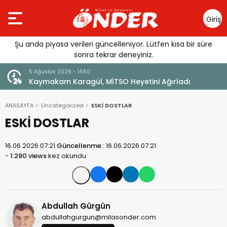
Giriş
Yap
Şu anda piyasa verileri güncelleniyor. Lütfen kısa bir süre
sonra tekrar deneyiniz.
5 Ağustos 2026 - 14:50
lı
Kaymakam Karagül, MİTSO Heyetini Ağırladı
ANASAYFA
Uncategorized
ESKİ DOSTLAR
ESKİ DOSTLAR
16.06.2026 07:21
Güncellenme :
16.06.2026 07:21
-
1.280 views
kez okundu
Abdullah Gürgün
abdullahgurgun@milasonder.com