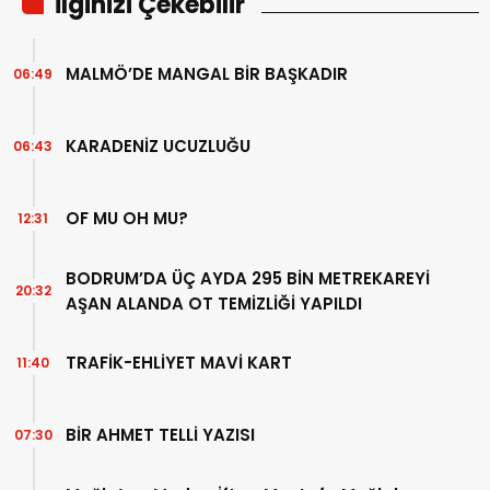
İlginizi Çekebilir
MALMÖ’DE MANGAL BİR BAŞKADIR
06:49
KARADENİZ UCUZLUĞU
06:43
OF MU OH MU?
12:31
BODRUM’DA ÜÇ AYDA 295 BİN METREKAREYİ
20:32
AŞAN ALANDA OT TEMİZLİĞİ YAPILDI
TRAFİK-EHLİYET MAVİ KART
11:40
BİR AHMET TELLİ YAZISI
07:30