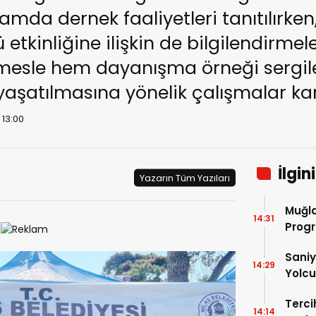
ramda dernek faaliyetleri tanıtılırke
etkinliğine ilişkin de bilgilendirmel
ermesle hem dayanışma örneği sergi
aşatılmasına yönelik çalışmalar ka
 13:00
İlgin
Yazarın Tüm Yazıları
Muğla
14:31
Progr
Saniy
14:29
Yolcu
Terci
14:14