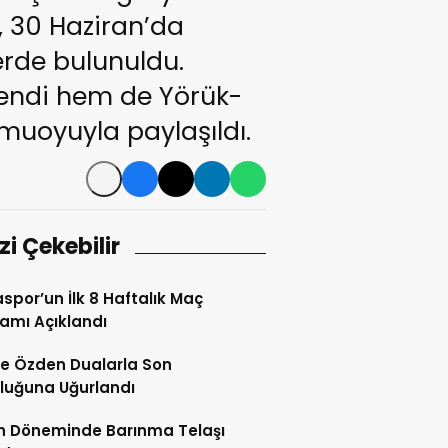
n, 30 Haziran’da
erde bulunuldu.
lendi hem de Yörük-
muoyuyla paylaşıldı.
izi Çekebilir
spor’un İlk 8 Haftalık Maç
amı Açıklandı
e Özden Dualarla Son
luğuna Uğurlandı
h Döneminde Barınma Telaşı