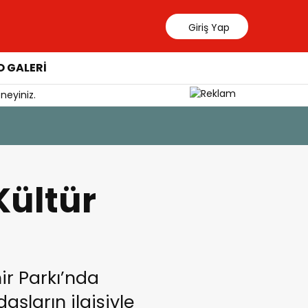
Giriş Yap
 GALERİ
neyiniz.
7 Ağustos 202
YÖKDİL G
Kültür
ir Parkı’nda
şların ilgisiyle