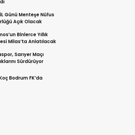
dı
İL Günü Menteşe Nüfus
lüğü Açık Olacak
os’un Binlerce Yıllık
esi Milas’ta Anlatılacak
spor, Sarıyer Maçı
lıklarını Sürdürüyor
 Koç Bodrum FK’da