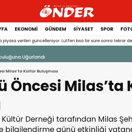
YFA
EKONOMİ
GÜNDEM
SİYASET
SPOR
FOTO
 piyasa verileri güncelleniyor. Lütfen kısa bir süre sonra tekrar de
şı Başladı
si Milas’ta Kültür Buluşması
 Öncesi Milas’ta 
ı
Kültür Derneği tarafından Milas Şeh
 bilgilendirme günü etkinliği vatanda