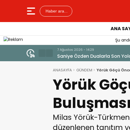
Haber ara...
ANA SA
Şu anda
7 Ağustos 2026 - 14:14
Tercih Döneminde Barınma Tela
ANASAYFA
GÜNDEM
Yörük Göçü Önce
Yörük Göçü
Buluşmas
Milas Yörük-Türkmen 
düzenlenen tanıtım ve