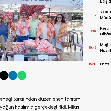
Başla
YÖKD
14:12
Müdür
Keram
11:16
Hikây
Muğla
10:43
Hazır
Enes
10:41
erneği tarafından düzenlenen tanıtım
yoğun katılımla gerçekleştirildi. Milas