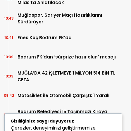
Milas’ta Anlatılacak
Muğlaspor, Sarıyer Maçı Hazırlıklarını
10:43
Sürdürüyor
Enes Koç Bodrum FK’da
10:41
Bodrum FK’dan ‘sürprize hazır olun’ mesajı
10:39
MUĞLA’DA 42 İŞLETMEYE 1 MİLYON 514 BİN TL
10:33
CEZA
Motosiklet ile Otomobil Çarpıştı: 1 Yaralı
09:42
Bodrum Belediyesi 15 Taşınmazı Kiraya
09:29
Veriyor
Gizliliğinize saygı duyuyoruz
Çerezler, deneyiminizi geliştirmemize,