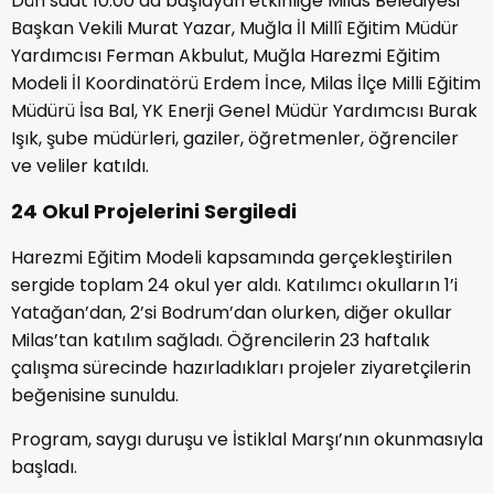
Dün saat 10.00’da başlayan etkinliğe Milas Belediyesi
Başkan Vekili Murat Yazar, Muğla İl Millî Eğitim Müdür
Yardımcısı Ferman Akbulut, Muğla Harezmi Eğitim
Modeli İl Koordinatörü Erdem İnce, Milas İlçe Milli Eğitim
Müdürü İsa Bal, YK Enerji Genel Müdür Yardımcısı Burak
Işık, şube müdürleri, gaziler, öğretmenler, öğrenciler
ve veliler katıldı.
24 Okul Projelerini Sergiledi
Harezmi Eğitim Modeli kapsamında gerçekleştirilen
sergide toplam 24 okul yer aldı. Katılımcı okulların 1’i
Yatağan’dan, 2’si Bodrum’dan olurken, diğer okullar
Milas’tan katılım sağladı. Öğrencilerin 23 haftalık
çalışma sürecinde hazırladıkları projeler ziyaretçilerin
beğenisine sunuldu.
Program, saygı duruşu ve İstiklal Marşı’nın okunmasıyla
başladı.