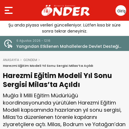
Giriş
Yap
Şu anda piyasa verileri güncelleniyor. Lütfen kısa bir süre
sonra tekrar deneyiniz.
6 Ağustos 2026 - 12:14
n Mahallelerde Devlet Desteği
LGS YERLEŞTİRME SONUÇLAR
ANASAYFA
GÜNDEM
Harezmi Eğitim Modeli Yıl Sonu Sergisi Milas’ta Açıldı
Harezmi Eğitim Modeli Yıl Sonu
Sergisi Milas’ta Açıldı
Muğla İl Milli Eğitim Müdürlüğü
koordinasyonunda yürütülen Harezmi Eğitim
Modeli kapsamında hazırlanan yıl sonu sergisi,
Milas’ta düzenlenen törenle kapılarını
ziyaretçilere açtı. Milas, Bodrum ve Yatağan’dan