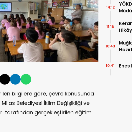
YÖKD
14:12
Müdür
Keram
11:16
Hikây
Muğla
10:43
Hazır
Enes
10:41
rilen bilgilere göre, çevre konusunda
Milas Belediyesi İklim Değişikliği ve
ri tarafından gerçekleştirilen eğitim