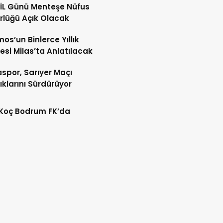
İL Günü Menteşe Nüfus
lüğü Açık Olacak
os’un Binlerce Yıllık
esi Milas’ta Anlatılacak
spor, Sarıyer Maçı
lıklarını Sürdürüyor
 Koç Bodrum FK’da