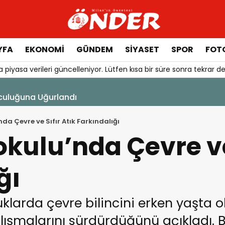
YFA
EKONOMİ
GÜNDEM
SİYASET
SPOR
FOTO
 piyasa verileri güncelleniyor. Lütfen kısa bir süre sonra tekrar de
şı Başladı
nda Çevre ve Sıfır Atık Farkındalığı
okulu’nda Çevre ve
ğı
cuklarda çevre bilincini erken yaşta
alışmalarını sürdürdüğünü açıkladı