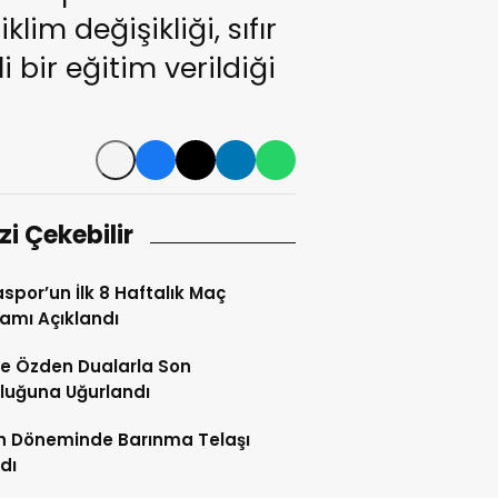
im değişikliği, sıfır
bir eğitim verildiği
izi Çekebilir
spor’un İlk 8 Haftalık Maç
amı Açıklandı
e Özden Dualarla Son
luğuna Uğurlandı
h Döneminde Barınma Telaşı
dı