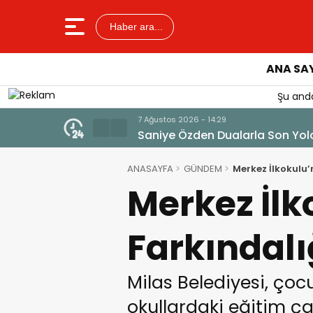
Haber ara...
ANA SA
Şu anda
7 Ağustos 2026 - 14:14
Tercih Döneminde Barınma Tela
ANASAYFA
GÜNDEM
Merkez İlkokulu’
Merkez İlk
Farkındalı
Milas Belediyesi, ço
okullardaki eğitim ç