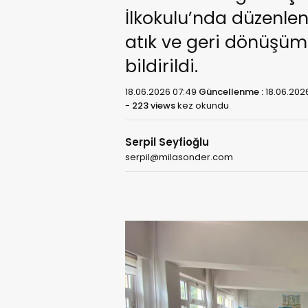
İlkokulu’nda düzenlene
atık ve geri dönüşüm 
bildirildi.
18.06.2026 07:49
Güncellenme :
18.06.2026
-
223 views
kez okundu
Serpil Seyfioğlu
serpil@milasonder.com