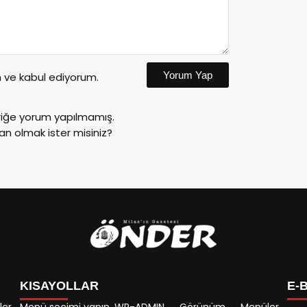
Yorum Yap
ve kabul ediyorum.
riğe yorum yapılmamış.
an olmak ister misiniz?
KISAYOLLAR
E-