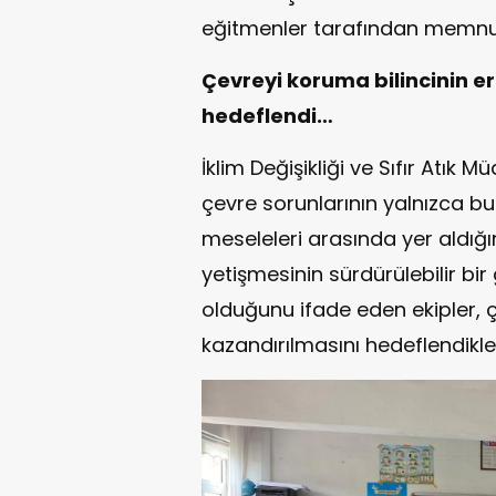
eğitmenler tarafından memnuni
Çevreyi koruma bilincinin e
hedeflendi…
İklim Değişikliği ve Sıfır Atık M
çevre sorunlarının yalnızca b
meseleleri arasında yer aldığın
yetişmesinin sürdürülebilir bi
olduğunu ifade eden ekipler, ç
kazandırılmasını hedeflendikleri