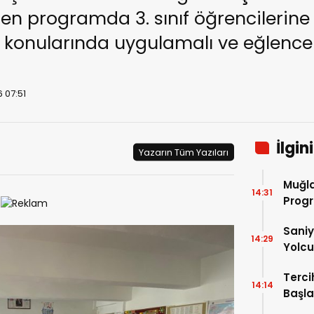
n programda 3. sınıf öğrencilerine ikl
konularında uygulamalı ve eğlenceli 
 07:51
İlgin
Yazarın Tüm Yazıları
Muğla
14:31
Progr
Saniy
14:29
Yolcu
Terci
14:14
Başla