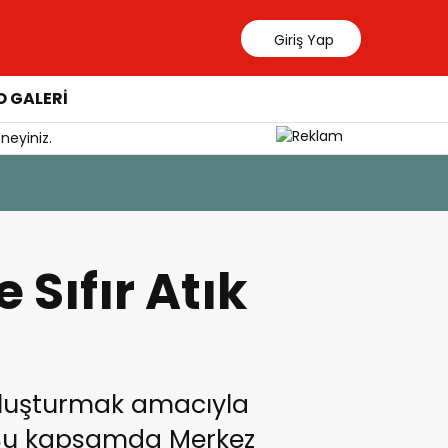
Giriş Yap
 GALERİ
neyiniz.
7 Ağustos 202
YÖKDİL G
 Sıfır Atık
 oluşturmak amacıyla
. Bu kapsamda Merkez