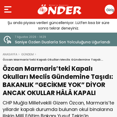
Giriş
Yap
Şu anda piyasa verileri güncelleniyor. Lütfen kısa bir süre
sonra tekrar deneyiniz.
7 Ağustos 2026 - 14:29
klandı
Saniye Özden Dualarla Son Yolculuğuna Uğurlandı
ANASAYFA
GÜNDEM
Özcan Marmaris’teki Kapalı Okulları Meclis Gündemine Taşıdı:
BAKANLIK “GECİKME YOK” DİYOR ANCAK OKULLAR HÂLÂ KAPALI
Özcan Marmaris’teki Kapalı
Okulları Meclis Gündemine Taşıdı:
BAKANLIK “GECİKME YOK” DİYOR
ANCAK OKULLAR HÂLÂ KAPALI
CHP Muğla Milletvekili Gizem Özcan, Marmaris’te
yıllardır kapalı durumda bulunan okul binalarına
ilişkin Millî Eğitim Bakanı Yusuf Tekin’in