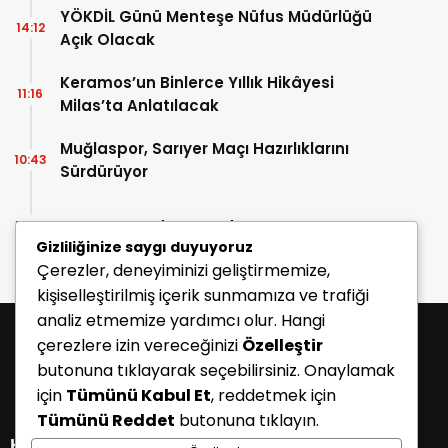
YÖKDİL Günü Menteşe Nüfus Müdürlüğü
14:12
Açık Olacak
Keramos’un Binlerce Yıllık Hikâyesi
11:16
Milas’ta Anlatılacak
Muğlaspor, Sarıyer Maçı Hazırlıklarını
10:43
Sürdürüyor
Enes Koç Bodrum FK’da
10:41
Gizliliğinize saygı duyuyoruz
Çerezler, deneyiminizi geliştirmemize,
kişiselleştirilmiş içerik sunmamıza ve trafiği
analiz etmemize yardımcı olur. Hangi
çerezlere izin vereceğinizi
Özelleştir
butonuna tıklayarak seçebilirsiniz. Onaylamak
için
Tümünü Kabul Et
, reddetmek için
Tümünü Reddet
butonuna tıklayın.
KATEGORİLER