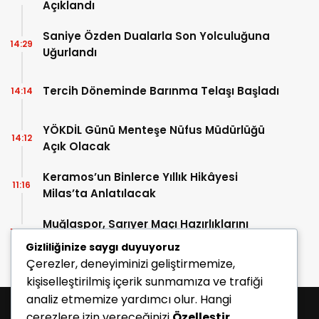
Açıklandı
Saniye Özden Dualarla Son Yolculuğuna
14:29
Uğurlandı
Tercih Döneminde Barınma Telaşı Başladı
14:14
YÖKDİL Günü Menteşe Nüfus Müdürlüğü
14:12
Açık Olacak
Keramos’un Binlerce Yıllık Hikâyesi
11:16
Milas’ta Anlatılacak
Muğlaspor, Sarıyer Maçı Hazırlıklarını
10:43
Sürdürüyor
Gizliliğinize saygı duyuyoruz
Çerezler, deneyiminizi geliştirmemize,
kişiselleştirilmiş içerik sunmamıza ve trafiği
analiz etmemize yardımcı olur. Hangi
çerezlere izin vereceğinizi
Özelleştir