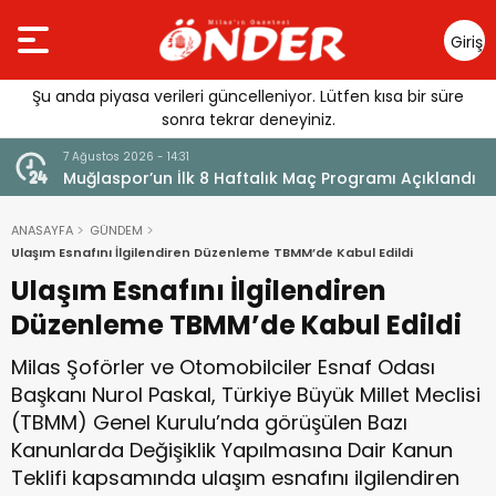
Giriş
Yap
Şu anda piyasa verileri güncelleniyor. Lütfen kısa bir süre
sonra tekrar deneyiniz.
7 Ağustos 2026 - 14:29
ogramı Açıklandı
Saniye Özden Dualarla Son Yolculuğuna Uğ
ANASAYFA
GÜNDEM
Ulaşım Esnafını İlgilendiren Düzenleme TBMM’de Kabul Edildi
Ulaşım Esnafını İlgilendiren
Düzenleme TBMM’de Kabul Edildi
Milas Şoförler ve Otomobilciler Esnaf Odası
Başkanı Nurol Paskal, Türkiye Büyük Millet Meclisi
(TBMM) Genel Kurulu’nda görüşülen Bazı
Kanunlarda Değişiklik Yapılmasına Dair Kanun
Teklifi kapsamında ulaşım esnafını ilgilendiren