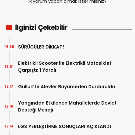
İlk yorum yapan olmak ister misiniz?
İlginizi Çekebilir
SÜRÜCÜLER DİKKAT!
14:38
Elektrikli Scooter ile Elektrikli Motosiklet
13:51
Çarpıştı: 1 Yaralı
Güllük’te Alevler Büyümeden Durduruldu
12:17
Yangından Etkilenen Mahallelerde Devlet
12:16
Desteği Mesajı
LGS YERLEŞTİRME SONUÇLARI AÇIKLANDI
12:14