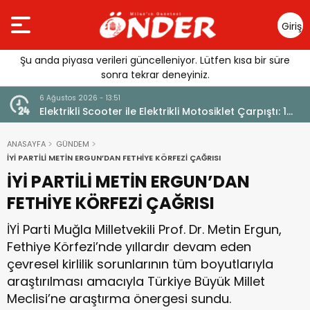
Giriş
Yap
Şu anda piyasa verileri güncelleniyor. Lütfen kısa bir süre
sonra tekrar deneyiniz.
6 Ağustos 2026 - 13:51
Elektrikli Scooter ile Elektrikli Motosiklet Çarpıştı: 1
Yaralı
ANASAYFA
GÜNDEM
İYİ PARTİLİ METİN ERGUN’DAN FETHİYE KÖRFEZİ ÇAĞRISI
İYİ PARTİLİ METİN ERGUN’DAN
FETHİYE KÖRFEZİ ÇAĞRISI
İYİ Parti Muğla Milletvekili Prof. Dr. Metin Ergun,
Fethiye Körfezi’nde yıllardır devam eden
çevresel kirlilik sorunlarının tüm boyutlarıyla
araştırılması amacıyla Türkiye Büyük Millet
Meclisi’ne araştırma önergesi sundu.