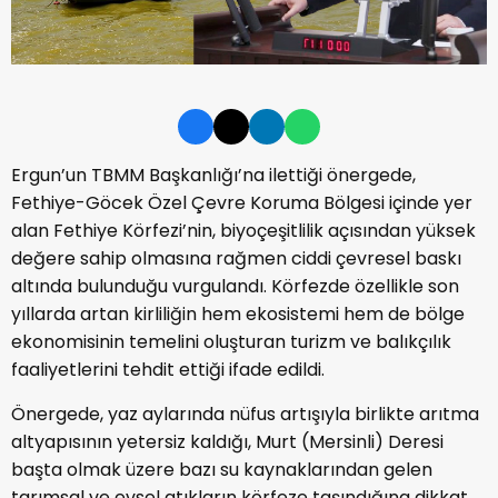
Ergun’un TBMM Başkanlığı’na ilettiği önergede,
Fethiye-Göcek Özel Çevre Koruma Bölgesi içinde yer
alan Fethiye Körfezi’nin, biyoçeşitlilik açısından yüksek
değere sahip olmasına rağmen ciddi çevresel baskı
altında bulunduğu vurgulandı. Körfezde özellikle son
yıllarda artan kirliliğin hem ekosistemi hem de bölge
ekonomisinin temelini oluşturan turizm ve balıkçılık
faaliyetlerini tehdit ettiği ifade edildi.
Önergede, yaz aylarında nüfus artışıyla birlikte arıtma
altyapısının yetersiz kaldığı, Murt (Mersinli) Deresi
başta olmak üzere bazı su kaynaklarından gelen
tarımsal ve evsel atıkların körfeze taşındığına dikkat