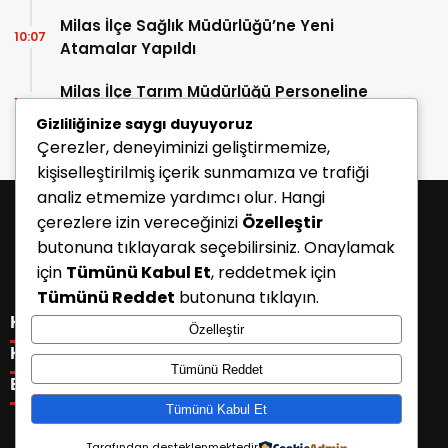
Milas İlçe Sağlık Müdürlüğü’ne Yeni
10:07
Atamalar Yapıldı
Milas İlçe Tarım Müdürlüğü Personeline
10:04
Yangın Güvenliği Eğitimi ve Tatbikatı
Gizliliğinize saygı duyuyoruz
Çerezler, deneyiminizi geliştirmemize,
kişiselleştirilmiş içerik sunmamıza ve trafiği
analiz etmemize yardımcı olur. Hangi
çerezlere izin vereceğinizi
Özelleştir
butonuna tıklayarak seçebilirsiniz. Onaylamak
için
Tümünü Kabul Et
, reddetmek için
Tümünü Reddet
butonuna tıklayın.
KATEGORİLER
Özelleştir
Menü seçimi yapın. WP-ADMIN → Görünüm → Menüler
KISAYOLLAR
Tümünü Reddet
sayfasından menü eşleştirmesi yapınız.
Menü seçimi yapın. WP-ADMIN → Görünüm → Menüler
E-BÜLTEN
sayfasından menü eşleştirmesi yapınız.
Tümünü Kabul Et
Tarafından desteklenmektedir