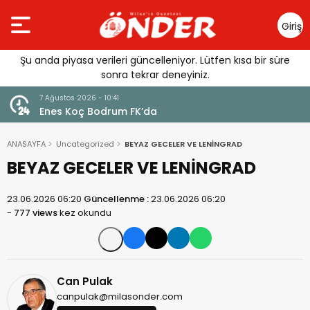
Giriş
Yap
Şu anda piyasa verileri güncelleniyor. Lütfen kısa bir süre
sonra tekrar deneyiniz.
7 Ağustos 2026 - 10:41
yor
Enes Koç Bodrum FK’da
ANASAYFA
Uncategorized
BEYAZ GECELER VE LENİNGRAD
BEYAZ GECELER VE LENİNGRAD
23.06.2026 06:20
Güncellenme :
23.06.2026 06:20
-
777 views
kez okundu
Can Pulak
canpulak@milasonder.com