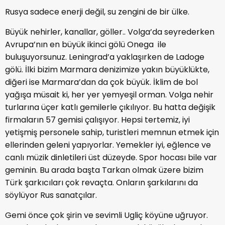
Rusya sadece enerji değil, su zengini de bir ülke.
Büyük nehirler, kanallar, göller.. Volga’da seyrederken
Avrupa’nın en büyük ikinci gölü Onega ile
buluşuyorsunuz. Leningrad’a yaklaşırken de Ladoge
gölü. İlki bizim Marmara denizimize yakın büyüklükte,
diğeri ise Marmara’dan da çok büyük. İklim de bol
yağışa müsait ki, her yer yemyeşil orman. Volga nehir
turlarına üçer katlı gemilerle çıkılıyor. Bu hatta değişik
firmaların 57 gemisi çalışıyor. Hepsi tertemiz, iyi
yetişmiş personele sahip, turistleri memnun etmek için
ellerinden geleni yapıyorlar. Yemekler iyi, eğlence ve
canlı müzik dinletileri üst düzeyde. Spor hocası bile var
geminin. Bu arada başta Tarkan olmak üzere bizim
Türk şarkıcıları çok revaçta. Onların şarkılarını da
söylüyor Rus sanatçılar.
Gemi önce çok şirin ve sevimli Ugliç köyüne uğruyor.