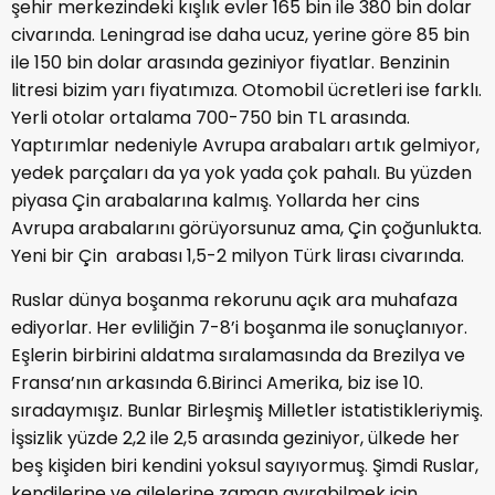
şehir merkezindeki kışlık evler 165 bin ile 380 bin dolar
civarında. Leningrad ise daha ucuz, yerine göre 85 bin
ile 150 bin dolar arasında geziniyor fiyatlar. Benzinin
litresi bizim yarı fiyatımıza. Otomobil ücretleri ise farklı.
Yerli otolar ortalama 700-750 bin TL arasında.
Yaptırımlar nedeniyle Avrupa arabaları artık gelmiyor,
yedek parçaları da ya yok yada çok pahalı. Bu yüzden
piyasa Çin arabalarına kalmış. Yollarda her cins
Avrupa arabalarını görüyorsunuz ama, Çin çoğunlukta.
Yeni bir Çin arabası 1,5-2 milyon Türk lirası civarında.
Ruslar dünya boşanma rekorunu açık ara muhafaza
ediyorlar. Her evliliğin 7-8’i boşanma ile sonuçlanıyor.
Eşlerin birbirini aldatma sıralamasında da Brezilya ve
Fransa’nın arkasında 6.Birinci Amerika, biz ise 10.
sıradaymışız. Bunlar Birleşmiş Milletler istatistikleriymiş.
İşsizlik yüzde 2,2 ile 2,5 arasında geziniyor, ülkede her
beş kişiden biri kendini yoksul sayıyormuş. Şimdi Ruslar,
kendilerine ve ailelerine zaman ayırabilmek için