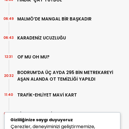
MALMÖ’DE MANGAL BİR BAŞKADIR
06:49
KARADENİZ UCUZLUĞU
06:43
OF MU OH MU?
12:31
BODRUM’DA ÜÇ AYDA 295 BİN METREKAREYİ
20:32
AŞAN ALANDA OT TEMİZLİĞİ YAPILDI
TRAFİK-EHLİYET MAVİ KART
11:40
BİR AHMET TELLİ YAZISI
07:30
Gizliliğinize saygı duyuyoruz
Çerezler, deneyiminizi geliştirmemize,