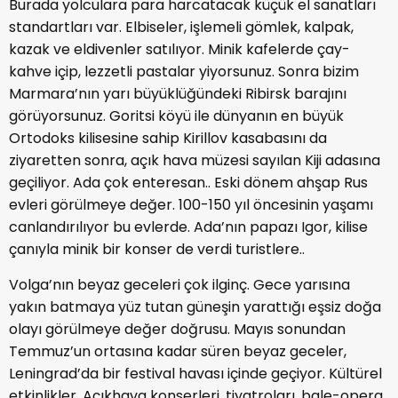
Burada yolculara para harcatacak küçük el sanatları
standartları var. Elbiseler, işlemeli gömlek, kalpak,
kazak ve eldivenler satılıyor. Minik kafelerde çay-
kahve içip, lezzetli pastalar yiyorsunuz. Sonra bizim
Marmara’nın yarı büyüklüğündeki Ribirsk barajını
görüyorsunuz. Goritsi köyü ile dünyanın en büyük
Ortodoks kilisesine sahip Kirillov kasabasını da
ziyaretten sonra, açık hava müzesi sayılan Kiji adasına
geçiliyor. Ada çok enteresan.. Eski dönem ahşap Rus
evleri görülmeye değer. 100-150 yıl öncesinin yaşamı
canlandırılıyor bu evlerde. Ada’nın papazı Igor, kilise
çanıyla minik bir konser de verdi turistlere..
Volga’nın beyaz geceleri çok ilginç. Gece yarısına
yakın batmaya yüz tutan güneşin yarattığı eşsiz doğa
olayı görülmeye değer doğrusu. Mayıs sonundan
Temmuz’un ortasına kadar süren beyaz geceler,
Leningrad’da bir festival havası içinde geçiyor. Kültürel
etkinlikler, Açıkhava konserleri, tiyatroları, bale-opera