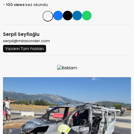
-
100 views
kez okundu
Serpil Seyfioğlu
serpil@milasonder.com
Yazarın Tüm Yazıları