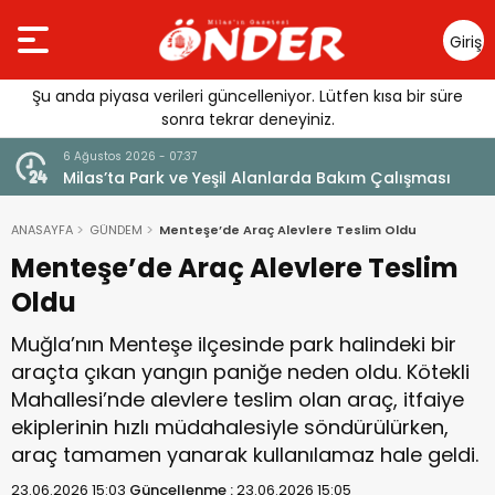
Giriş
Yap
Şu anda piyasa verileri güncelleniyor. Lütfen kısa bir süre
sonra tekrar deneyiniz.
6 Ağustos 2026 - 07:37
6
Milas’ta Park ve Yeşil Alanlarda Bakım Çalışması
C
ANASAYFA
GÜNDEM
Menteşe’de Araç Alevlere Teslim Oldu
Menteşe’de Araç Alevlere Teslim
Oldu
Muğla’nın Menteşe ilçesinde park halindeki bir
araçta çıkan yangın paniğe neden oldu. Kötekli
Mahallesi’nde alevlere teslim olan araç, itfaiye
ekiplerinin hızlı müdahalesiyle söndürülürken,
araç tamamen yanarak kullanılamaz hale geldi.
23.06.2026 15:03
Güncellenme :
23.06.2026 15:05