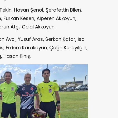
kin, Hasan Şenol, Şerafettin Bilen,
, Furkan Kesen, Alperen Akkoyun,
run Atçı, Celal Akkoyun.
n Avcı, Yusuf Aras, Serkan Katar, İsa
s, Erdem Karakoyun, Çağrı Karayılgın,
, Hasan Kınış.