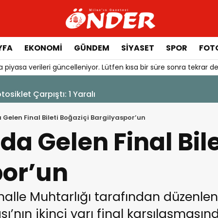
YFA
EKONOMİ
GÜNDEM
SİYASET
SPOR
FOTO
 piyasa verileri güncelleniyor. Lütfen kısa bir süre sonra tekrar de
6 Ağustos 2026 - 12:17
Güllük’te Alevler Büyümeden 
elen Final Bileti Boğaziçi Bargilyaspor’un
a Gelen Final Bile
por’un
alle Muhtarlığı tarafından düzenle
ı’nın ikinci yarı final karşılaşmasın