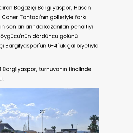
ndiren Boğaziçi Bargilyaspor, Hasan
Caner Tahtacı'nın golleriyle farkı
ın son anlarında kazanılan penaltıyı
, Köygücü'nün dördüncü golünü
i Bargilyaspor'un 6-4'lük galibiyetiyle
Bargilyaspor, turnuvanın finalinde
u.