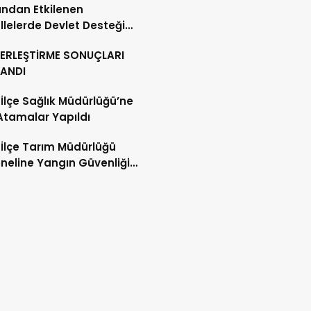
ndan Etkilenen
lelerde Devlet Desteği
ı
YERLEŞTİRME SONUÇLARI
LANDI
 İlçe Sağlık Müdürlüğü’ne
Atamalar Yapıldı
 İlçe Tarım Müdürlüğü
neline Yangın Güvenliği
mi ve Tatbikatı