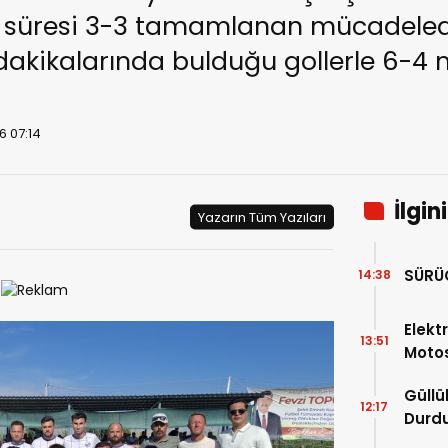
l süresi 3-3 tamamlanan mücadele
kikalarında bulduğu gollerle 6-4 
6 07:14
İlgin
Yazarın Tüm Yazıları
SÜRÜ
14:38
Elektr
13:51
Motos
Güllü
12:17
Durd