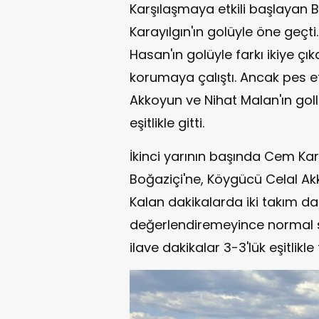
Karşılaşmaya etkili başlayan 
Karayılgın'ın golüyle öne geçti.
Hasan'ın golüyle farkı ikiye ç
korumaya çalıştı. Ancak pes 
Akkoyun ve Nihat Malan'ın gol
eşitlikle gitti.
İkinci yarının başında Cem K
Boğaziçi'ne, Köygücü Celal Akk
Kalan dakikalarda iki takım da 
değerlendiremeyince normal 
ilave dakikalar 3-3'lük eşitlik