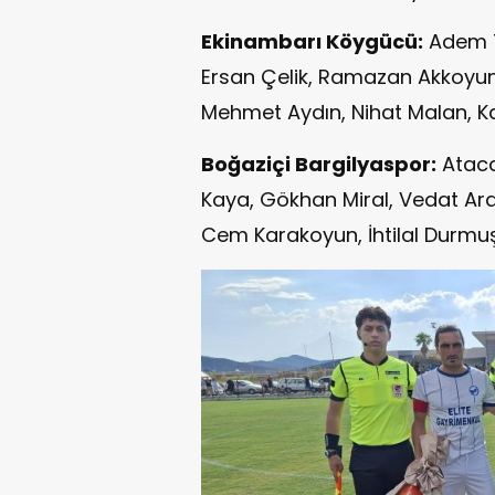
Ekinambarı Köygücü:
Adem Te
Ersan Çelik, Ramazan Akkoyun
Mehmet Aydın, Nihat Malan, Ka
Boğaziçi Bargilyaspor:
Ataca
Kaya, Gökhan Miral, Vedat Ara
Cem Karakoyun, İhtilal Durmuş