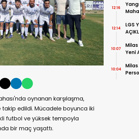
Yangı
12:16
Mahal
Mesaj
LGS 
12:14
AÇIK
Milas
10:07
Yeni 
Milas
10:04
Perso
Eğiti
Sahası'nda oynanan karşılaşma,
e takip edildi. Mücadele boyunca iki
li futbol ve yüksek tempoyla
nda bir maç yaşattı.