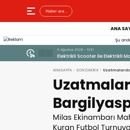
Haber ara...
ANA SA
Şu anda
ralı
ANASAYFA
SON DAKİKA
Uzatmalarda G
Uzatmalard
Bargilyas
Milas Ekinambarı Mah
Kuran Futbol Turnuvas