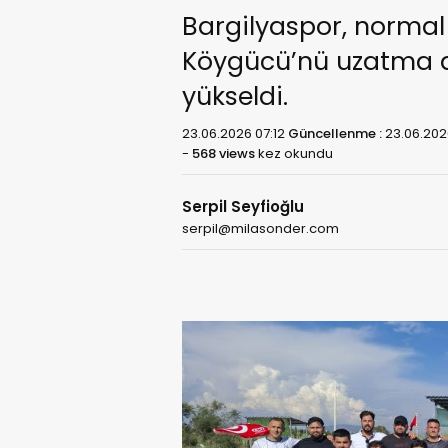
Bargilyaspor, norma
Köygücü’nü uzatma da
yükseldi.
23.06.2026 07:12
Güncellenme :
23.06.202
-
568 views
kez okundu
Serpil Seyfioğlu
serpil@milasonder.com