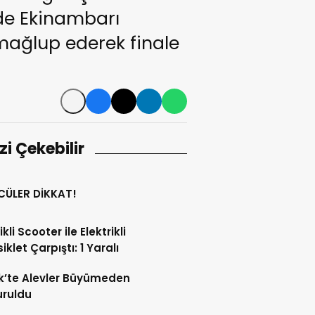
de Ekinambarı
mağlup ederek finale
izi Çekebilir
CÜLER DİKKAT!
ikli Scooter ile Elektrikli
iklet Çarpıştı: 1 Yaralı
k’te Alevler Büyümeden
uruldu