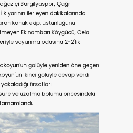
Boğaziçi Bargilyaspor, Çağrı
 İlk yarının ilerleyen dakikalarında
ıkaran konuk ekip, üstünlüğünü
etmeyen Ekinambarı Köygücü, Celal
leriyle soyunma odasına 2-2'lik
arakoyun'un golüyle yeniden öne geçen
oyun'un ikinci golüyle cevap verdi.
yakaladığı fırsatları
süre ve uzatma bölümü öncesindeki
le tamamlandı.