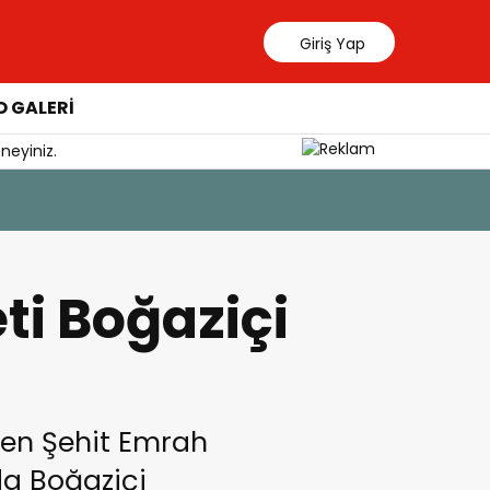
Giriş Yap
 GALERİ
neyiniz.
Durduruldu
ti Boğaziçi
nen Şehit Emrah
da Boğaziçi