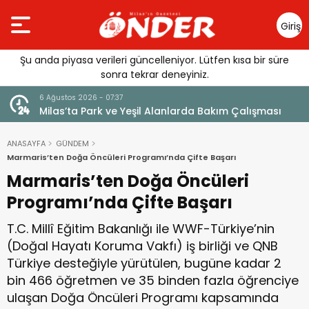
Giriş
Yap
Şu anda piyasa verileri güncelleniyor. Lütfen kısa bir süre
sonra tekrar deneyiniz.
6 Ağustos 2026 - 07:29
nlarda Bakım Çalışması
CHP Muğla İl Yönetiminde Görevler 
ANASAYFA
GÜNDEM
Marmaris’ten Doğa Öncüleri Programı’nda Çifte Başarı
Marmaris’ten Doğa Öncüleri
Programı’nda Çifte Başarı
T.C. Millî Eğitim Bakanlığı ile WWF-Türkiye’nin
(Doğal Hayatı Koruma Vakfı) iş birliği ve QNB
Türkiye desteğiyle yürütülen, bugüne kadar 2
bin 466 öğretmen ve 35 binden fazla öğrenciye
ulaşan Doğa Öncüleri Programı kapsamında