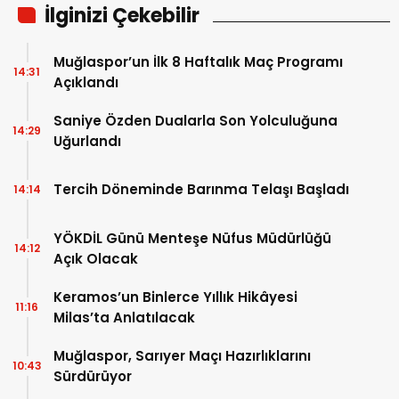
İlginizi Çekebilir
Muğlaspor’un İlk 8 Haftalık Maç Programı
14:31
Açıklandı
Saniye Özden Dualarla Son Yolculuğuna
14:29
Uğurlandı
Tercih Döneminde Barınma Telaşı Başladı
14:14
YÖKDİL Günü Menteşe Nüfus Müdürlüğü
14:12
Açık Olacak
Keramos’un Binlerce Yıllık Hikâyesi
11:16
Milas’ta Anlatılacak
Muğlaspor, Sarıyer Maçı Hazırlıklarını
10:43
Sürdürüyor