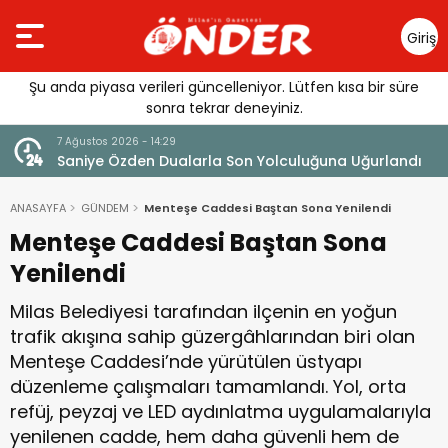
Giriş
Yap
Şu anda piyasa verileri güncelleniyor. Lütfen kısa bir süre
sonra tekrar deneyiniz.
7 Ağustos 2026 - 14:29
klandı
Saniye Özden Dualarla Son Yolculuğuna Uğurlandı
ANASAYFA
GÜNDEM
Menteşe Caddesi Baştan Sona Yenilendi
Menteşe Caddesi Baştan Sona
Yenilendi
Milas Belediyesi tarafından ilçenin en yoğun
trafik akışına sahip güzergâhlarından biri olan
Menteşe Caddesi’nde yürütülen üstyapı
düzenleme çalışmaları tamamlandı. Yol, orta
refüj, peyzaj ve LED aydınlatma uygulamalarıyla
yenilenen cadde, hem daha güvenli hem de