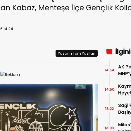
an Kabaz, Menteşe İlçe Gençlik Kolla
6 14:24
İlgin
Yazarın Tüm Yazıları
AK Pa
14:54
MHP’y
Kaym
14:50
Heyet
Sağlı
13:22
Başlı
Milas
13:03