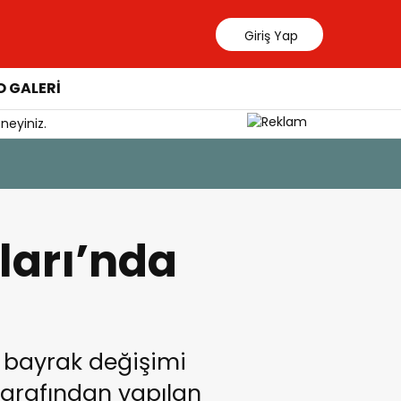
Giriş Yap
 GALERİ
neyiniz.
5 Ağustos 202
Sağlıklı 
ları’nda
e bayrak değişimi
 tarafından yapılan