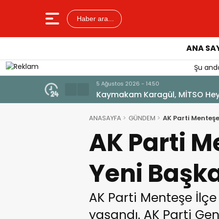
Haber ara...
ANA SA
Şu anda
5 Ağustos 2026 - 14:50
Kaymakam Karagül, MİTSO Heyet
ANASAYFA
GÜNDEM
AK Parti Menteşe
AK Parti M
Yeni Başk
AK Parti Menteşe İlçe
yaşandı. AK Parti Gen