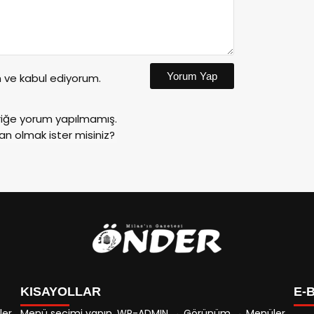
Yorum Yap
ve kabul ediyorum.
riğe yorum yapılmamış.
an olmak ister misiniz?
KISAYOLLAR
E-
ler
Menü seçimi yapın. WP-ADMIN → Görünüm → Menüler