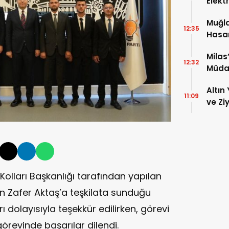
Elekt
Muğla
12:35
Hasar
Milas
12:32
Müda
Altın 
11:09
ve Zi
Kolları Başkanlığı tarafından yapılan
n Zafer Aktaş’a teşkilata sunduğu
ı dolayısıyla teşekkür edilirken, görevi
örevinde başarılar dilendi.