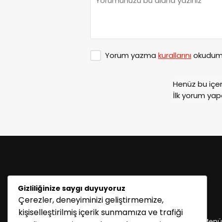
Yorum yazma
kurallarını
okudum 
Henüz bu içe
İlk yorum yap
Gizliliğinize saygı duyuyoruz
Çerezler, deneyiminizi geliştirmemize,
KATEGORİLER
kişiselleştirilmiş içerik sunmamıza ve trafiği
Menü seçimi yapın. WP-ADMIN → Görünüm → Menü