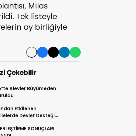
antısı, Milas
di. Tek listeyle
erin oy birliğiyle
izi Çekebilir
k’te Alevler Büyümeden
uruldu
ndan Etkilenen
lelerde Devlet Desteği
ı
YERLEŞTİRME SONUÇLARI
LANDI