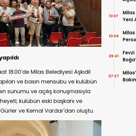
Milas
10:07
Yeni 
Milas
10:04
Perso
Eğiti
Fevzi
09:41
yapıldı
Boğa’
 18.00’de Milas Belediyesi Aşkıdil
Milas
07:37
Bakı
apılan ve basın mensubu ve kulübün
nın sunumu ve açılış konuşmasıyla
heyeti; kulübün eski başkanı ve
i Gürler ve Kemal Vardar'dan oluştu.