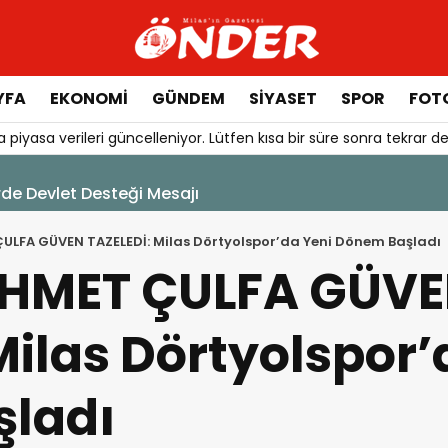
YFA
EKONOMİ
GÜNDEM
SİYASET
SPOR
FOTO
 piyasa verileri güncelleniyor. Lütfen kısa bir süre sonra tekrar de
IKLANDI
LFA GÜVEN TAZELEDİ: Milas Dörtyolspor’da Yeni Dönem Başladı
HMET ÇULFA GÜV
Milas Dörtyolspor’
ladı