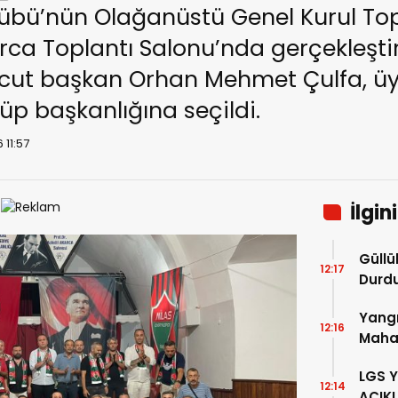
übü’nün Olağanüstü Genel Kurul Topl
rca Toplantı Salonu’nda gerçekleştiril
ut başkan Orhan Mehmet Çulfa, üyel
lüp başkanlığına seçildi.
 11:57
İlgin
Güllü
12:17
Durd
Yangı
12:16
Mahal
Mesaj
LGS 
12:14
AÇIK