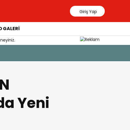
Giriş Yap
 GALERİ
neyiniz.
6 Ağustos 202
Milas İlç
EN
da Yeni