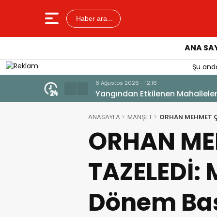
Haber ara...
ANA SA
Şu anda
6 Ağustos 2026 - 12:14
LGS YERLEŞTİRME SONUÇLARI AÇ
ANASAYFA
MANŞET
ORHAN MEHMET ÇU
ORHAN ME
TAZELEDİ: 
Dönem Baş