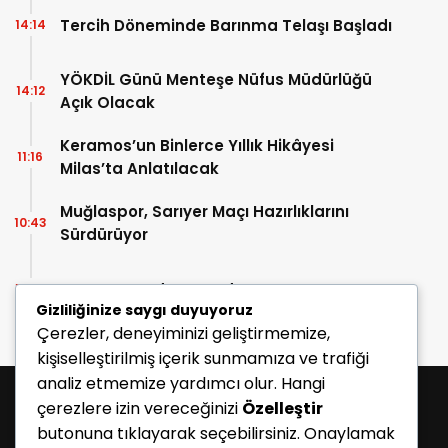
Tercih Döneminde Barınma Telaşı Başladı
14:14
YÖKDİL Günü Menteşe Nüfus Müdürlüğü
14:12
Açık Olacak
Keramos’un Binlerce Yıllık Hikâyesi
11:16
Milas’ta Anlatılacak
Muğlaspor, Sarıyer Maçı Hazırlıklarını
10:43
Sürdürüyor
Enes Koç Bodrum FK’da
10:41
Gizliliğinize saygı duyuyoruz
Çerezler, deneyiminizi geliştirmemize,
kişiselleştirilmiş içerik sunmamıza ve trafiği
analiz etmemize yardımcı olur. Hangi
çerezlere izin vereceğinizi
Özelleştir
butonuna tıklayarak seçebilirsiniz. Onaylamak