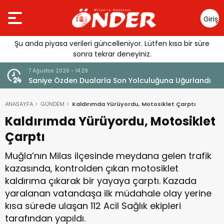
Giriş
Yap
Şu anda piyasa verileri güncelleniyor. Lütfen kısa bir süre
sonra tekrar deneyiniz.
7 Ağustos 2026 - 14:29
7 Ağustos 
Saniye Özden Dualarla Son Yolculuğuna Uğurlandı
Tercih
ANASAYFA
GÜNDEM
Kaldırımda Yürüyordu, Motosiklet Çarptı
Kaldırımda Yürüyordu, Motosiklet
Çarptı
Muğla’nın Milas ilçesinde meydana gelen trafik
kazasında, kontrolden çıkan motosiklet
kaldırıma çıkarak bir yayaya çarptı. Kazada
yaralanan vatandaşa ilk müdahale olay yerine
kısa sürede ulaşan 112 Acil Sağlık ekipleri
tarafından yapıldı.