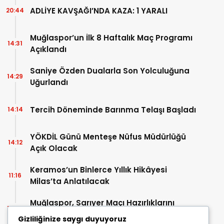
ADLİYE KAVŞAĞI’NDA KAZA: 1 YARALI
20:44
Muğlaspor’un İlk 8 Haftalık Maç Programı
14:31
Açıklandı
Saniye Özden Dualarla Son Yolculuğuna
14:29
Uğurlandı
Tercih Döneminde Barınma Telaşı Başladı
14:14
YÖKDİL Günü Menteşe Nüfus Müdürlüğü
14:12
Açık Olacak
Keramos’un Binlerce Yıllık Hikâyesi
11:16
Milas’ta Anlatılacak
Muğlaspor, Sarıyer Maçı Hazırlıklarını
10:43
Sürdürüyor
Gizliliğinize saygı duyuyoruz