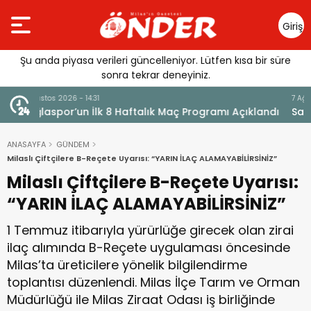
Giriş
Yap
Şu anda piyasa verileri güncelleniyor. Lütfen kısa bir süre
sonra tekrar deneyiniz.
7 Ağustos 2026 - 14:29
klandı
Saniye Özden Dualarla Son Yolculuğuna Uğurlandı
ANASAYFA
GÜNDEM
Milaslı Çiftçilere B-Reçete Uyarısı: “YARIN İLAÇ ALAMAYABİLİRSİNİZ”
Milaslı Çiftçilere B-Reçete Uyarısı:
“YARIN İLAÇ ALAMAYABİLİRSİNİZ”
1 Temmuz itibarıyla yürürlüğe girecek olan zirai
ilaç alımında B-Reçete uygulaması öncesinde
Milas’ta üreticilere yönelik bilgilendirme
toplantısı düzenlendi. Milas İlçe Tarım ve Orman
Müdürlüğü ile Milas Ziraat Odası iş birliğinde