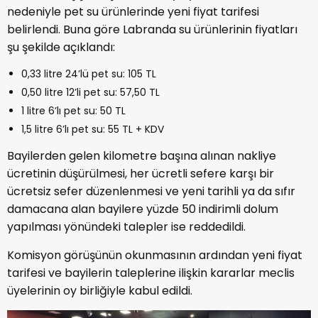
nedeniyle pet su ürünlerinde yeni fiyat tarifesi
belirlendi. Buna göre Labranda su ürünlerinin fiyatları
şu şekilde açıklandı:
0,33 litre 24’lü pet su: 105 TL
0,50 litre 12’li pet su: 57,50 TL
1 litre 6’lı pet su: 50 TL
1,5 litre 6’lı pet su: 55 TL + KDV
Bayilerden gelen kilometre başına alınan nakliye
ücretinin düşürülmesi, her ücretli sefere karşı bir
ücretsiz sefer düzenlenmesi ve yeni tarihli ya da sıfır
damacana alan bayilere yüzde 50 indirimli dolum
yapılması yönündeki talepler ise reddedildi.
Komisyon görüşünün okunmasının ardından yeni fiyat
tarifesi ve bayilerin taleplerine ilişkin kararlar meclis
üyelerinin oy birliğiyle kabul edildi.