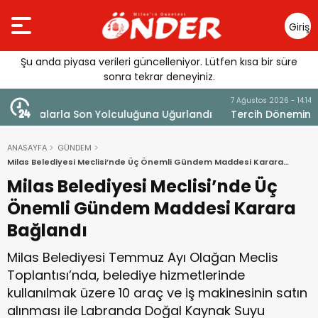
Giriş
Yap
Şu anda piyasa verileri güncelleniyor. Lütfen kısa bir süre
sonra tekrar deneyiniz.
7 Ağustos 2026 - 14:14
andı
Tercih Döneminde Barınma Telaşı Başladı
ANASAYFA
GÜNDEM
Milas Belediyesi Meclisi’nde Üç Önemli Gündem Maddesi Karara
Bağlandı
Milas Belediyesi Meclisi’nde Üç
Önemli Gündem Maddesi Karara
Bağlandı
Milas Belediyesi Temmuz Ayı Olağan Meclis
Toplantısı’nda, belediye hizmetlerinde
kullanılmak üzere 10 araç ve iş makinesinin satın
alınması ile Labranda Doğal Kaynak Suyu