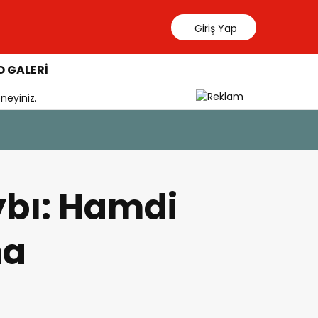
Giriş Yap
 GALERİ
neyiniz.
5 Ağustos 202
Sağlıklı 
ybı: Hamdi
na