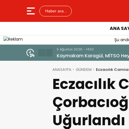
Haber ara...
ANA SA
Şu anda
5 Ağustos 2026 - 14:50
Kaymakam Karagül, MİTSO Heyet
ANASAYFA
GÜNDEM
Eczacılık Camia
Eczacılık 
Çorbacıoğ
Uğurlandı