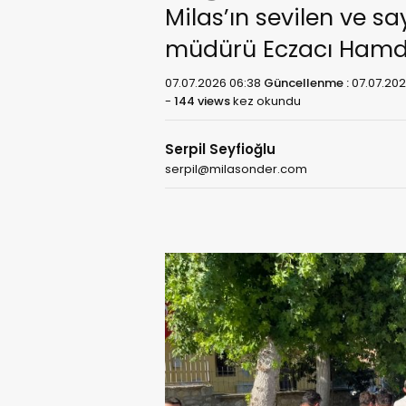
Milas’ın sevilen ve s
müdürü Eczacı Hamdi 
07.07.2026 06:38
Güncellenme :
07.07.20
-
144 views
kez okundu
Serpil Seyfioğlu
serpil@milasonder.com