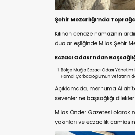
Şehir Mezarlığı’nda Toprağa
Kılınan cenaze namazının ard
dualar eşliğinde Milas Şehir Me
Eczacı Odası’ndan Başsağlığ
Bölge Muğla Eczacı Odası Yönetim K
Hamdi Çorbacıoğlu’nun vefatının deri
Açıklamada, merhuma Allah’tan
sevenlerine başsağlığı dilekleri i
Milas Önder Gazetesi olarak m
yakınları ve eczacılık camiasın