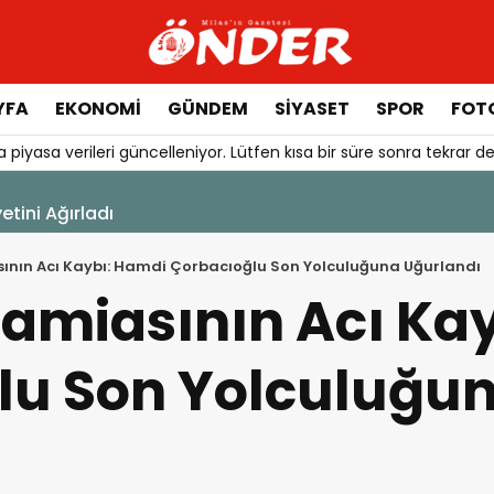
YFA
EKONOMİ
GÜNDEM
SİYASET
SPOR
FOTO
 piyasa verileri güncelleniyor. Lütfen kısa bir süre sonra tekrar de
ini Ağırladı
sının Acı Kaybı: Hamdi Çorbacıoğlu Son Yolculuğuna Uğurlandı
Camiasının Acı Ka
lu Son Yolculuğu