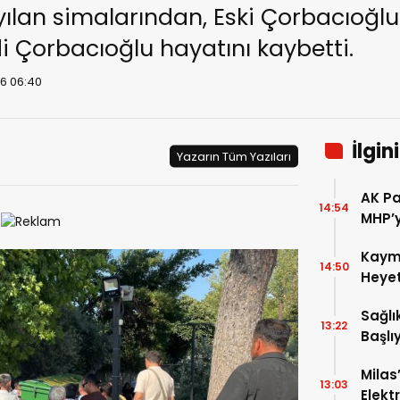
ayılan simalarından, Eski Çorbacıoğl
Çorbacıoğlu hayatını kaybetti.
26 06:40
İlgin
Yazarın Tüm Yazıları
AK Pa
14:54
MHP’y
Kaym
14:50
Heyet
Sağlı
13:22
Başlı
Milas
13:03
Elekt