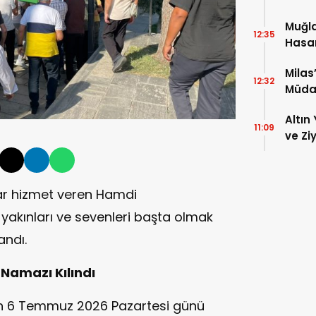
Muğla
12:35
Hasar
Milas
12:32
Müda
Altın 
11:09
ve Zi
lar hizmet veren Hamdi
, yakınları ve sevenleri başta olmak
andı.
Namazı Kılındı
in 6 Temmuz 2026 Pazartesi günü