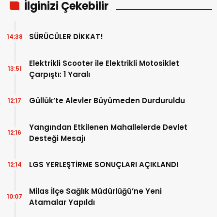
İlginizi Çekebilir
SÜRÜCÜLER DİKKAT!
14:38
Elektrikli Scooter ile Elektrikli Motosiklet
13:51
Çarpıştı: 1 Yaralı
Güllük’te Alevler Büyümeden Durduruldu
12:17
Yangından Etkilenen Mahallelerde Devlet
12:16
Desteği Mesajı
LGS YERLEŞTİRME SONUÇLARI AÇIKLANDI
12:14
Milas İlçe Sağlık Müdürlüğü’ne Yeni
10:07
Atamalar Yapıldı