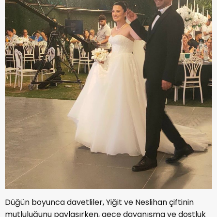
Düğün boyunca davetliler, Yiğit ve Neslihan çiftinin
mutluluğunu paylaşırken, gece dayanışma ve dostluk