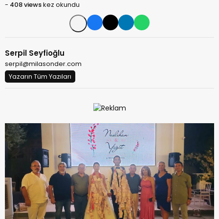
-
408 views
kez okundu
Serpil Seyfioğlu
serpil@milasonder.com
Yazarın Tüm Yazıları