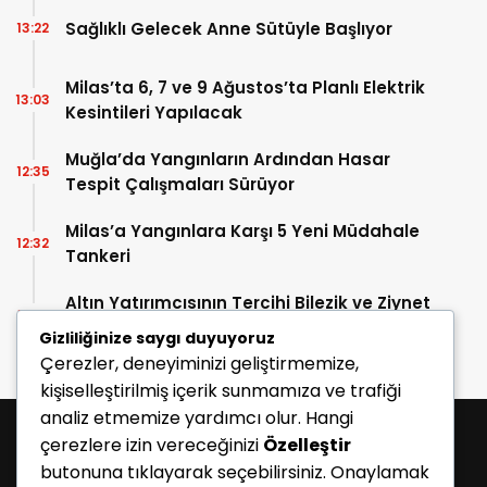
Sağlıklı Gelecek Anne Sütüyle Başlıyor
13:22
Milas’ta 6, 7 ve 9 Ağustos’ta Planlı Elektrik
13:03
Kesintileri Yapılacak
Muğla’da Yangınların Ardından Hasar
12:35
Tespit Çalışmaları Sürüyor
Milas’a Yangınlara Karşı 5 Yeni Müdahale
12:32
Tankeri
Altın Yatırımcısının Tercihi Bilezik ve Ziynet
11:09
Grubu Oldu
Gizliliğinize saygı duyuyoruz
Çerezler, deneyiminizi geliştirmemize,
kişiselleştirilmiş içerik sunmamıza ve trafiği
analiz etmemize yardımcı olur. Hangi
çerezlere izin vereceğinizi
Özelleştir
butonuna tıklayarak seçebilirsiniz. Onaylamak