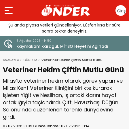
Giriş
Yap
Şu anda piyasa verileri güncelleniyor. Lütfen kısa bir süre
sonra tekrar deneyiniz.
5 Ağustos 2026 - 13:22
Sağlıklı Gelecek Anne Sütüyle Başlıyor
ANASAYFA
GÜNDEM
Veteriner Hekim Çiftin Mutlu Günü
Veteriner Hekim Çiftin Mutlu Günü
Milas’ta veteriner hekim olarak görev yapan ve
Milas Kent Veteriner Kliniğini birlikte kurarak
işleten Yiğit ve Neslihan, iş ortaklıklarını hayat
ortaklığıyla taçlandırdı. Çift, Havuzbaşı Düğün
Salonu’nda düzenlenen törenle dünyaevine
girdi.
07.07.2026 13:05
Güncellenme :
07.07.2026 13:14